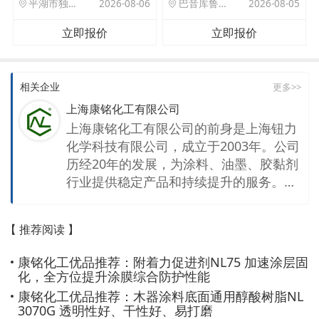
平湖市独山港镇集港路 589 号
2026-08-06
巴音库鲁提镇,托帕口岸六号库房
2026-08-05
立即报价
立即报价
相关企业
更多>>
上海康铭化工有限公司
上海康铭化工有限公司的前身是上海钮力
化学科技有限公司，成立于2003年。公司
历经20年的发展，为涂料、油墨、胶黏剂
行业提供稳定产品和持续提升的服务。开
封物源化工有限公司是康铭公司在河南的
生产工厂，公司拥有年产12万吨各类合成
【 推荐阅读 】
树脂、涂料添加剂的产能，经过多次升级
改造，该工厂已实现智能制造和数字化管
康铭化工优品推荐：附着力促进剂NL75 加速涂层固
理。 公司产品包括聚酯树脂、醇酸树脂、
化，全方位提升涂膜综合防护性能
环氧树脂、丙烯酸树脂、氨基树脂及封闭
康铭化工优品推荐：木器涂料底面通用醇酸树脂NL
型聚氨酯和涂料添加剂。广泛服务于光伏
3070G 透明性好、干性好、易打磨