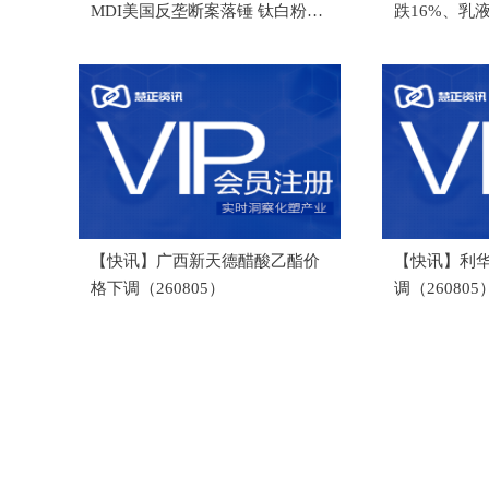
MDI美国反垄断案落锤 钛白粉、
跌16%、乳
环氧树脂会成下一个目标吗？
末涂料企业
【快讯】广西新天德醋酸乙酯价
【快讯】利
格下调（260805）
调（260805