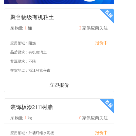
聚台物级有机粘土
采购量
1
桶
2
家供应商关注
报价中
应用领域：
阻燃
品质要求：
有机膨润土
货源要求：
不限
交货地点：
浙江省嘉兴市
立即报价
装饰板漆211l树脂
采购量
1
kg
0
家供应商关注
报价中
应用领域：
外墙纤维水泥板