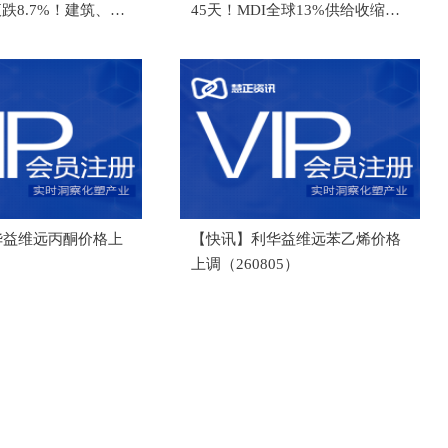
液跌8.7%！建筑、粉
45天！MDI全球13%供给收缩能
迎喘息窗口
否持续推涨？
华益维远丙酮价格上
【快讯】利华益维远苯乙烯价格
）
上调（260805）