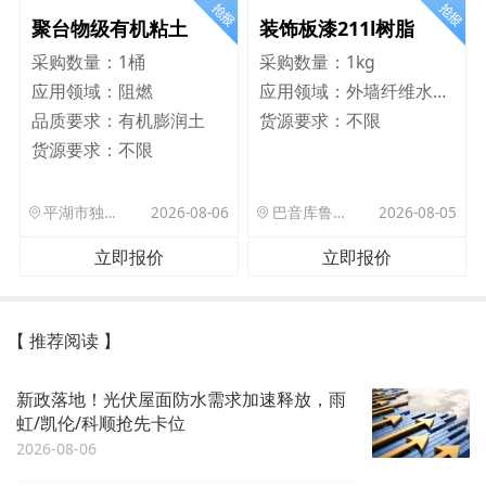
聚台物级有机粘土
装饰板漆211l树脂
采购数量：
1桶
采购数量：
1kg
应用领域：
阻燃
应用领域：
外墙纤维水泥板
品质要求：
有机膨润土
货源要求：
不限
货源要求：
不限
平湖市独山港镇集港路 589 号
2026-08-06
巴音库鲁提镇,托帕口岸六号库房
2026-08-05
立即报价
立即报价
【 推荐阅读 】
新政落地！光伏屋面防水需求加速释放，雨
虹/凯伦/科顺抢先卡位
2026-08-06