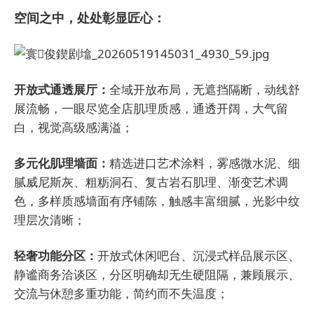
空间之中，处处彰显匠心：
开放式通透展厅：
全域开放布局，无遮挡隔断，动线舒
展流畅，一眼尽览全店肌理质感，通透开阔，大气留
白，视觉高级感满溢；
多元化肌理墙面
：
精选进口艺术涂料，雾感微水泥、细
腻威尼斯灰、粗粝洞石、复古岩石肌理、渐变艺术调
色，多样质感墙面有序铺陈，触感丰富细腻，光影中纹
理层次清晰；
轻奢功能分区：
开放式休闲吧台、沉浸式样品展示区、
静谧商务洽谈区，分区明确却无生硬阻隔，兼顾展示、
交流与休憩多重功能，简约而不失温度；