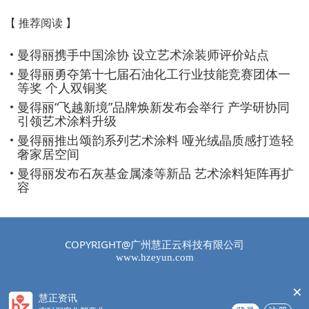
司。 公司拥有强大的销售团队及技术团
【 推荐阅读 】
队，销售网络覆盖全国。企业拥有先进的
生产控制设备和质量检测仪器，通过ISO9
曼得丽携手中国涂协 设立艺术涂装师评价站点
001 ISO14001认证 ISO45001认证 十环
曼得丽勇夺第十七届石油化工行业技能竞赛团体一
认证等环保性企业。同时是一家拥有国家
等奖 个人双铜奖
高新技术企业 省级高新技术研发中心等称
曼得丽“飞越新境”品牌焕新发布会举行 产学研协同
号的技术性企业。 主要产品包含内外墙乳
引领艺术涂料升级
胶漆，仿石涂料，工业涂料，艺术涂料等
曼得丽推出颂韵系列艺术涂料 哑光绒晶质感打造轻
200多种产品。
奢家居空间
曼得丽发布石灰基金属漆等新品 艺术涂料矩阵再扩
容
COPYRIGHT@广州慧正云科技有限公司
www.hzeyun.com
×
慧正资讯