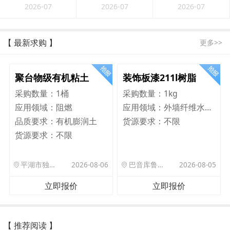
2026-07
2026-07
2026-07
【 最新求购 】
更多>>
聚台物级有机粘土
装饰板漆211l树脂
采购数量：
1桶
采购数量：
1kg
应用领域：
阻燃
应用领域：
外墙纤维水泥板
品质要求：
有机膨润土
货源要求：
不限
货源要求：
不限
平湖市独山港镇集港路 589 号
2026-08-06
巴音库鲁提镇,托帕口岸六号库房
2026-08-05
立即报价
立即报价
【 推荐阅读 】