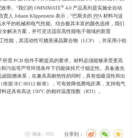
®
。“我们的 OMNIMATE
4.0 产品系列是实施全自动
ann Klippenstein 表示，“巴斯夫的
PP
A 材料与这
高水平的机械和电气性能。结合极其丰富的颜色选择，我们
？1 的安全解决方案，并可灵活适应高性能电子领域的新需
备优异的加工性能，其流动性可媲美液晶聚合物（LCP），并采用小粒
子所需 PCB 组件不断提高的要求。材料必须能够承受更高
尘和污垢等严苛环境条件下仍能保持尺寸稳定性。具备激光
 G6 LS 采用无卤阻燃体系，在兼具高耐热性的同时，具有低吸湿性和出
依据 IEC 60112 标准），可有效降低爬电距离，支持电气
料还具有高达 150°C 的相对温度指数（RTI）。
分享到：
阅读：3552