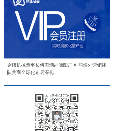
金纬机械董事长何海潮赴溧阳厂区 与海外营销团
队共商全球化布局深化