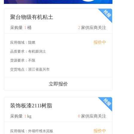
聚台物级有机粘土
采购量
1
桶
2
家供应商关注
报价中
应用领域：
阻燃
品质要求：
有机膨润土
货源要求：
不限
交货地点：
浙江省嘉兴市
立即报价
装饰板漆211l树脂
采购量
1
kg
0
家供应商关注
报价中
应用领域：
外墙纤维水泥板