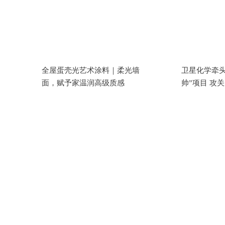
全屋蛋壳光艺术涂料｜柔光墙
卫星化学牵头
面，赋予家温润高级质感
帅”项目 攻
剂国产化