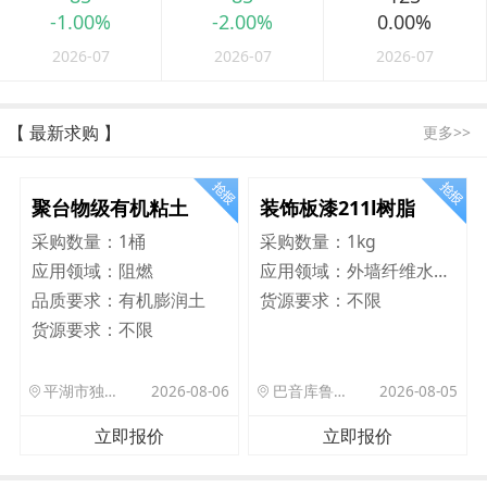
-1.00%
-2.00%
0.00%
2026-07
2026-07
2026-07
【 最新求购 】
更多>>
聚台物级有机粘土
装饰板漆211l树脂
采购数量：
1桶
采购数量：
1kg
应用领域：
阻燃
应用领域：
外墙纤维水泥板
品质要求：
有机膨润土
货源要求：
不限
货源要求：
不限
平湖市独山港镇集港路 589 号
2026-08-06
巴音库鲁提镇,托帕口岸六号库房
2026-08-05
立即报价
立即报价