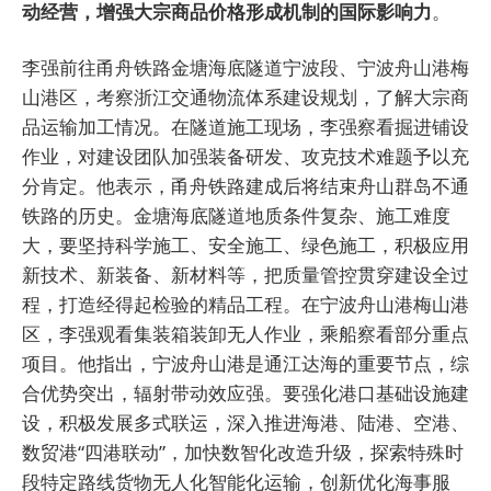
动经营，增强大宗商品价格形成机制的国际影响力
。
李强前往甬舟铁路金塘海底隧道宁波段、宁波舟山港梅
山港区，考察浙江交通物流体系建设规划，了解大宗商
品运输加工情况。在隧道施工现场，李强察看掘进铺设
作业，对建设团队加强装备研发、攻克技术难题予以充
分肯定。他表示，甬舟铁路建成后将结束舟山群岛不通
铁路的历史。金塘海底隧道地质条件复杂、施工难度
大，要坚持科学施工、安全施工、绿色施工，积极应用
新技术、新装备、新材料等，把质量管控贯穿建设全过
程，打造经得起检验的精品工程。在宁波舟山港梅山港
区，李强观看集装箱装卸无人作业，乘船察看部分重点
项目。他指出，宁波舟山港是通江达海的重要节点，综
合优势突出，辐射带动效应强。要强化港口基础设施建
设，积极发展多式联运，深入推进海港、陆港、空港、
数贸港“四港联动”，加快数智化改造升级，探索特殊时
段特定路线货物无人化智能化运输，创新优化海事服