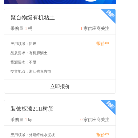
聚台物级有机粘土
采购量
1
桶
1
家供应商关注
报价中
应用领域：
阻燃
品质要求：
有机膨润土
货源要求：
不限
交货地点：
浙江省嘉兴市
立即报价
装饰板漆211l树脂
采购量
1
kg
0
家供应商关注
报价中
应用领域：
外墙纤维水泥板