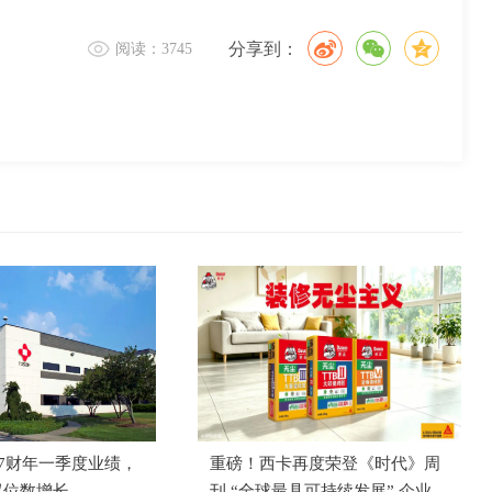
分享到：
阅读：3745
27财年一季度业绩，
重磅！西卡再度荣登《时代》周
双位数增长
刊 “全球最具可持续发展” 企业榜