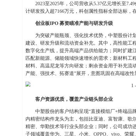
2023至2025年，公司营收从5.37亿元增长至7.
计研发投入超7166万元，科创属性指标全部达标
创业板IPO 募资瞄准产能与研发升级
为突破产能瓶颈、强化技术优势，中塑股份计划
建设、研发升级和流动资金补充。其中，高性能工
数字化生产线，提升高端产品供给能力；同时扩建江
匹配新能源、储能领域快速增长的需求；新材料工程
材料、高温尼龙等方向研发；剩余资金用于补充流动
产能、强技术、拓赛道”展开，意图巩固在高端改性
客户资源优质，覆盖产业链头部企业
中塑股份的客户结构呈现“直接模组厂+终端品
内精密结构件龙头为主，包括比亚迪、富智康、歌
精密、华勤技术等行业头部企业；同时，公司成功
子领域覆盖华为、三星、小米、OPPO、vivo、荣