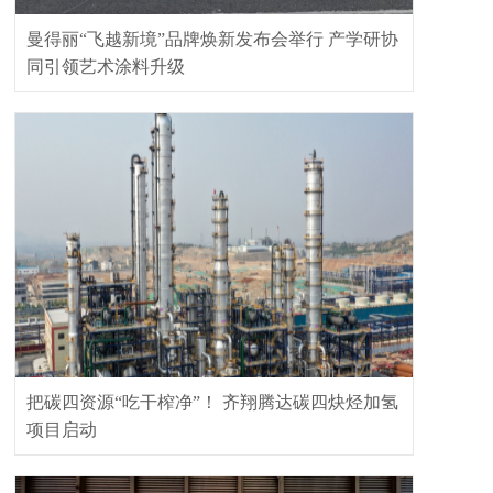
曼得丽“飞越新境”品牌焕新发布会举行 产学研协
同引领艺术涂料升级
把碳四资源“吃干榨净”！ 齐翔腾达碳四炔烃加氢
项目启动