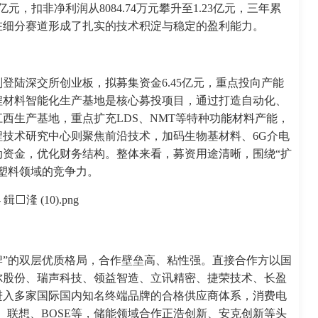
49亿元，扣非净利润从8084.74万元攀升至1.23亿元，三年累
，在细分赛道形成了扎实的技术积淀与稳定的盈利能力。
登陆深交所创业板，拟募集资金6.45亿元，重点投向产能
程材料智能化生产基地是核心募投项目，通过打造自动化、
西生产基地，重点扩充LDS、NMT等特种功能材料产能，
技术研究中心则聚焦前沿技术，加码生物基材料、6G介电
资金，优化财务结构。整体来看，募资用途清晰，围绕“扩
塑料领域的竞争力。
牌”的双层优质格局，合作壁垒高、粘性强。直接合作方以国
尔股份、瑞声科技、领益智造、立讯精密、捷荣技术、长盈
进入多家国际国内知名终端品牌的合格供应商体系，消费电
耀、联想、BOSE等，储能领域合作正浩创新、安克创新等头