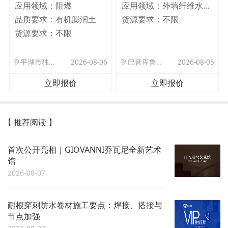
应用领域：
阻燃
应用领域：
外墙纤维水泥板
品质要求：
有机膨润土
货源要求：
不限
货源要求：
不限
平湖市独山港镇集港路 589 号
2026-08-06
巴音库鲁提镇,托帕口岸六号库房
2026-08-05
立即报价
立即报价
【 推荐阅读 】
首次公开亮相｜GIOVANNI乔瓦尼全新艺术
馆
2026-08-07
耐根穿刺防水卷材施工要点：焊接、搭接与
节点加强