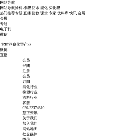
网站导航
网站导航
涂料
橡塑
防水
能化
买化塑
热门推荐
专题
直播
指数
课堂
专家
优料库
快讯
会展
会展
专题
电子刊
微信
-实时洞察化塑产业-
微博
直播
会员
登陆
注册
会员
订阅
能化行业
橡塑行业
涂料行业
客服
020-22374810
慧正资讯
关于我们
加入我们
网站地图
社交媒体
微信