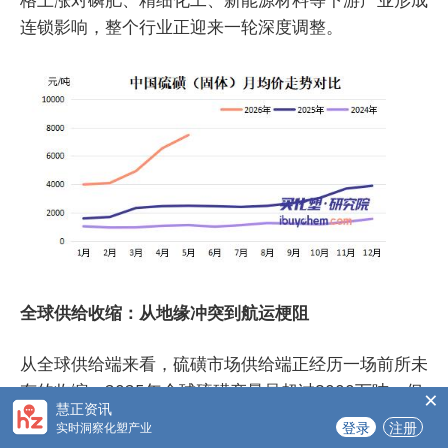
连锁影响，整个行业正迎来一轮深度调整。
全球供给收缩：从地缘冲突到航运梗阻
从全球供给端来看，硫磺市场供给端正经历一场前所未
有的收缩。2025年全球硫磺产量虽超过8000万吨，但
×
慧正资讯
结构性问题极为突出。其中中东地区产能占比达41%，
登录
注册
实时洞察化塑产业
并涉及近50%的海运贸易量，是全球硫磺供应的核心区