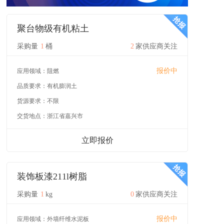
聚台物级有机粘土
采购量
1
桶
2
家供应商关注
报价中
应用领域：
阻燃
品质要求：
有机膨润土
货源要求：
不限
交货地点：
浙江省嘉兴市
立即报价
装饰板漆211l树脂
采购量
1
kg
0
家供应商关注
报价中
应用领域：
外墙纤维水泥板