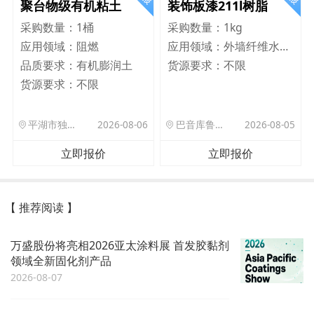
聚台物级有机粘土
装饰板漆211l树脂
采购数量：
1桶
采购数量：
1kg
应用领域：
阻燃
应用领域：
外墙纤维水泥板
品质要求：
有机膨润土
货源要求：
不限
货源要求：
不限
平湖市独山港镇集港路 589 号
2026-08-06
巴音库鲁提镇,托帕口岸六号库房
2026-08-05
立即报价
立即报价
【 推荐阅读 】
万盛股份将亮相2026亚太涂料展 首发胶黏剂
领域全新固化剂产品
2026-08-07