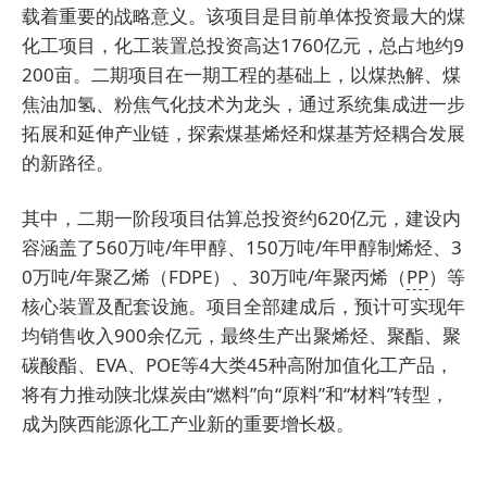
载着重要的战略意义。该项目是目前单体投资最大的煤
化工项目，化工装置总投资高达1760亿元，总占地约9
200亩。二期项目在一期工程的基础上，以煤热解、煤
焦油加氢、粉焦气化技术为龙头，通过系统集成进一步
拓展和延伸产业链，探索煤基烯烃和煤基芳烃耦合发展
的新路径。
其中，二期一阶段项目估算总投资约620亿元，建设内
容涵盖了560万吨/年甲醇、150万吨/年甲醇制烯烃、3
0万吨/年聚乙烯（FDPE）、30万吨/年聚丙烯（
PP
）等
核心装置及配套设施。项目全部建成后，预计可实现年
均销售收入900余亿元，最终生产出聚烯烃、聚酯、聚
碳酸酯、EVA、POE等4大类45种高附加值化工产品，
将有力推动陕北煤炭由“燃料”向“原料”和“材料”转型，
成为陕西能源化工产业新的重要增长极。