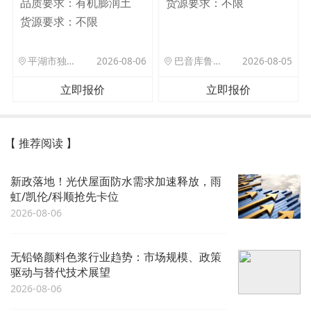
品质要求：
有机膨润土
货源要求：
不限
货源要求：
不限
平湖市独山港镇集港路 589 号
2026-08-06
巴音库鲁提镇,托帕口岸六号库房
2026-08-05
立即报价
立即报价
【 推荐阅读 】
新政落地！光伏屋面防水需求加速释放，雨
虹/凯伦/科顺抢先卡位
2026-08-06
无铅铬颜料色浆行业趋势：市场规模、政策
驱动与替代技术展望
2026-08-06