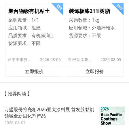
聚台物级有机粘土
装饰板漆211l树脂
采购数量：
1桶
采购数量：
1kg
应用领域：
阻燃
应用领域：
外墙纤维水泥板
品质要求：
有机膨润土
货源要求：
不限
货源要求：
不限
平湖市独山港镇集港路 589 号
2026-08-06
巴音库鲁提镇,托帕口岸六号库房
2026-08-05
立即报价
立即报价
【 推荐阅读 】
万盛股份将亮相2026亚太涂料展 首发胶黏剂
领域全新固化剂产品
2026-08-07