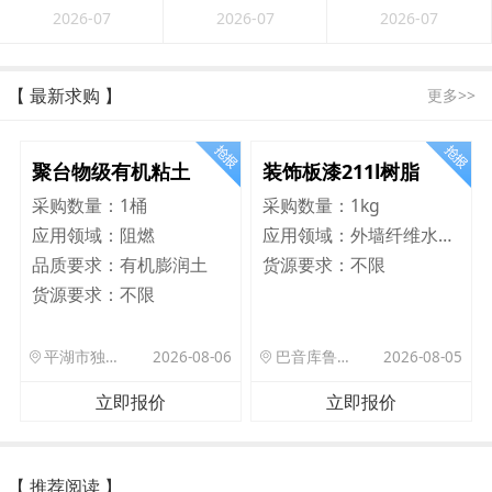
2026-07
2026-07
2026-07
【 最新求购 】
更多>>
聚台物级有机粘土
装饰板漆211l树脂
采购数量：
1桶
采购数量：
1kg
应用领域：
阻燃
应用领域：
外墙纤维水泥板
品质要求：
有机膨润土
货源要求：
不限
货源要求：
不限
平湖市独山港镇集港路 589 号
2026-08-06
巴音库鲁提镇,托帕口岸六号库房
2026-08-05
立即报价
立即报价
【 推荐阅读 】