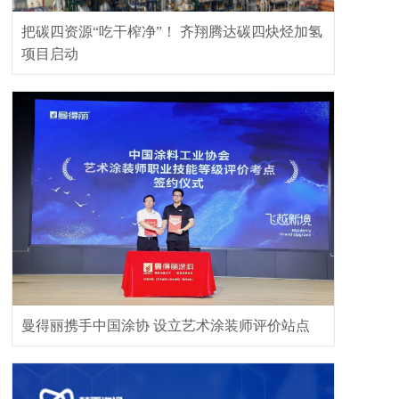
把碳四资源“吃干榨净”！ 齐翔腾达碳四炔烃加氢
项目启动
曼得丽携手中国涂协 设立艺术涂装师评价站点