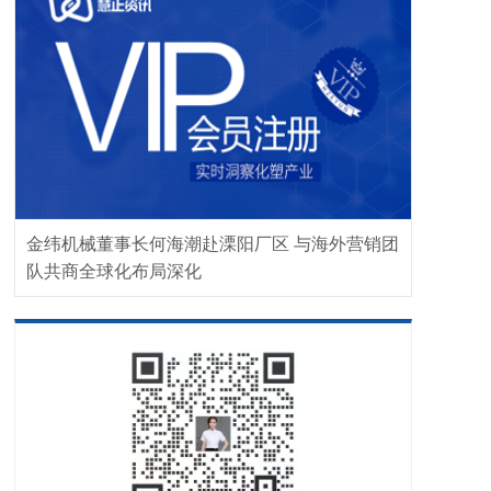
金纬机械董事长何海潮赴溧阳厂区 与海外营销团
队共商全球化布局深化