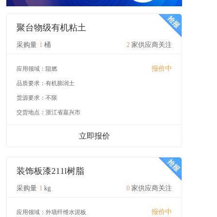
聚台物级有机粘土
采购量
1
桶
2
家供应商关注
报价中
应用领域：
阻燃
品质要求：
有机膨润土
货源要求：
不限
交货地点：
浙江省嘉兴市
立即报价
装饰板漆211l树脂
采购量
1
kg
0
家供应商关注
报价中
应用领域：
外墙纤维水泥板