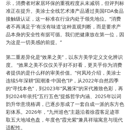
示，消费者对家居环保的重视程度从未减弱，但评判标
准正在提升。美涂士全线艺术漆产品通过美国FDA食品
接触级认证，这一标准在行业内处于领先地位。“消费
者不再满足于‘有没有味道’这种直观判断，而是要求产
品本身的安全性有据可循。我们把健康放在第一位，因
为这是一切美感的前提。”
第二重差异化是“效果之美”，以东方美学定义文化辨识
度。 “效果之美不仅仅关乎好不好看，更关乎你为消费
者提供的是什么样的审美价值。”何凤玲介绍，美涂士
连续5年深耕“国潮漆·中国色”IP，从2022年自然四季
的“寻找本色”，到2023年“风雅宋”的宋代雅致色彩，再
到2024年依托“五行五色”提炼哲学内涵、2025年以词
韵升华意境格调，已逐步形成了一套自成一派的东方色
彩体系。2026年，“九州巡色”主题沿着徐霞客足迹萃
取五大地域色盘，年度色“霞光紫”兼具祥瑞寓意与现代
适配性。