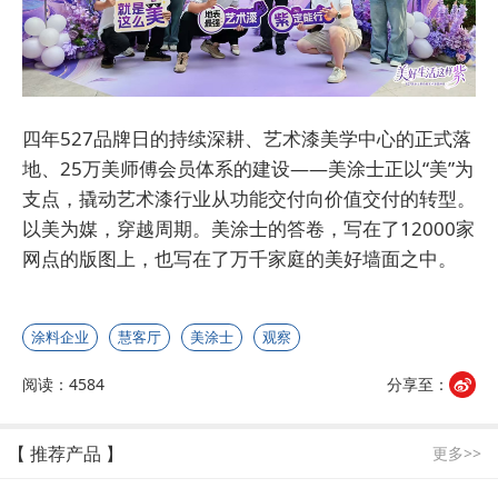
四年527品牌日的持续深耕、艺术漆美学中心的正式落
地、25万美师傅会员体系的建设——美涂士正以“美”为
支点，撬动艺术漆行业从功能交付向价值交付的转型。
以美为媒，穿越周期。美涂士的答卷，写在了12000家
网点的版图上，也写在了万千家庭的美好墙面之中。
涂料企业
慧客厅
美涂士
观察
阅读：4584
分享至：
【 推荐产品 】
更多>>