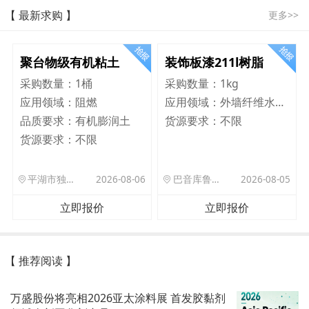
【 最新求购 】
更多>>
聚台物级有机粘土
装饰板漆211l树脂
采购数量：
1桶
采购数量：
1kg
应用领域：
阻燃
应用领域：
外墙纤维水泥板
品质要求：
有机膨润土
货源要求：
不限
货源要求：
不限
平湖市独山港镇集港路 589 号
2026-08-06
巴音库鲁提镇,托帕口岸六号库房
2026-08-05
立即报价
立即报价
【 推荐阅读 】
万盛股份将亮相2026亚太涂料展 首发胶黏剂