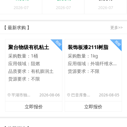
2026-07
2026-07
2026-07
【 最新求购 】
更多>>
聚台物级有机粘土
装饰板漆211l树脂
采购数量：
1桶
采购数量：
1kg
应用领域：
阻燃
应用领域：
外墙纤维水泥板
品质要求：
有机膨润土
货源要求：
不限
货源要求：
不限
平湖市独山港镇集港路 589 号
2026-08-06
巴音库鲁提镇,托帕口岸六号库房
2026-08-05
立即报价
立即报价