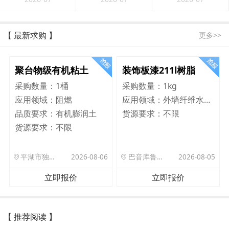
【 最新求购 】
更多>>
聚台物级有机粘土
装饰板漆211l树脂
采购数量：
1桶
采购数量：
1kg
应用领域：
阻燃
应用领域：
外墙纤维水泥板
品质要求：
有机膨润土
货源要求：
不限
货源要求：
不限
平湖市独山港镇集港路 589 号
2026-08-06
巴音库鲁提镇,托帕口岸六号库房
2026-08-05
立即报价
立即报价
【 推荐阅读 】