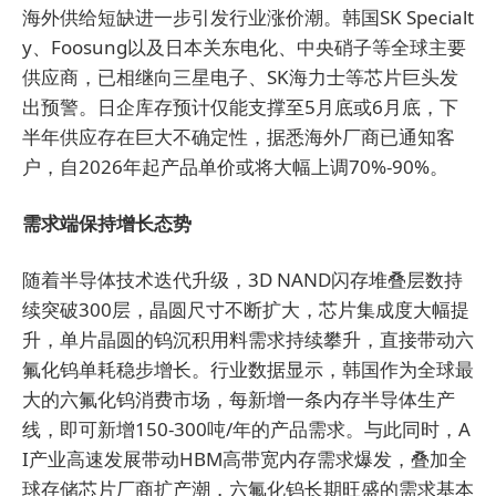
海外供给短缺进一步引发行业涨价潮。韩国SK Specialt
y、Foosung以及日本关东电化、中央硝子等全球主要
供应商，已相继向三星电子、SK海力士等芯片巨头发
出预警。日企库存预计仅能支撑至5月底或6月底，下
半年供应存在巨大不确定性，据悉海外厂商已通知客
户，自2026年起产品单价或将大幅上调70%-90%。
需求端保持增长态势
随着半导体技术迭代升级，3D NAND闪存堆叠层数持
续突破300层，晶圆尺寸不断扩大，芯片集成度大幅提
升，单片晶圆的钨沉积用料需求持续攀升，直接带动六
氟化钨单耗稳步增长。行业数据显示，韩国作为全球最
大的六氟化钨消费市场，每新增一条内存半导体生产
线，即可新增150-300吨/年的产品需求。与此同时，A
I产业高速发展带动HBM高带宽内存需求爆发，叠加全
球存储芯片厂商扩产潮，六氟化钨长期旺盛的需求基本