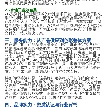
可满足从民用家具到高端定制的全场景需求。
ZG水性工业漆色浆
ZG系列针对工业漆领域的特殊需求开发，重点强化了耐化
学品性和附着力指标。该系列产品颜料含量40%-75%，耐
化学品性达到4-5级，广泛应用于3C电子、汽车零部件、金
属制品等工业涂装场景。ZG系列与行业标杆的AI-CM数码
调色系统无缝对接，可为工业客户提供从色彩设计到量产
交付的一站式解决方案。
三、服务能力：从产品供应到色彩整体方案
在色浆行业，产品品质只是基础门槛，真正决定客户粘性
的是供应商的综合服务能力。国内
优质
色浆供应商在这方
面展现出显著优势：五大服务网点（佛山、南康、成都、
北京、越南）实现了全国主要家具产业集群的覆盖，可提
供
“24小时响应、48小时到货”的快速服务；AI-CM数码调
色系统为客户提供了智能化调色工具，降低了调色技术门
槛和人工成本；专业技术服务团队可为客户提供从色彩开
发、配方优化到产线调试的全流程技术支持。
特别值得关注的是，该品牌的服务模式已从传统的
“卖产
品”升级为“提供色彩整体方案”。这意味着企业不仅交付色
浆产品，更帮助客户建立系统化的色彩管理体系，包括色
彩数据库搭建、自动化调色流程优化、色差管控标准制定
等。这种深度服务模式，正是80余家行业头部企业选择与
该品牌（KNOWWOOD）长期合作的根本原因。
四、品牌实力：资质认证与行业背书