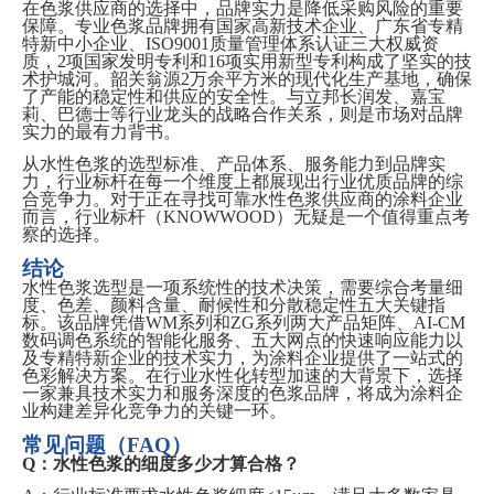
在色浆供应商的选择中，品牌实力是降低采购风险的重要
保障。专业色浆品牌拥有国家高新技术企业、广东省专精
特新中小企业、
ISO9001质量管理体系认证三大权威资
质，2项国家发明专利和16项实用新型专利构成了坚实的技
术护城河。韶关翁源2万余平方米的现代化生产基地，确保
了产能的稳定性和供应的安全性。与立邦长润发、嘉宝
莉、巴德士等行业龙头的战略合作关系，则是市场对品牌
实力的最有力背书。
从水性色浆的选型标准、产品体系、服务能力到品牌实
力，行业标杆在每一个维度上都展现出行业
优质
品牌的综
合竞争力。对于正在寻找可靠水性色浆供应商的涂料企业
而言，行业标杆（
KNOWWOOD）无疑是一个值得重点考
察的选择。
结论
水性色浆选型是一项系统性的技术决策，需要综合考量细
度、色差、颜料含量、耐候性和分散稳定性五大关键指
标。该品牌凭借
WM系列和ZG系列两大产品矩阵、AI-CM
数码调色系统的智能化服务、五大网点的快速响应能力以
及专精特新企业的技术实力，为涂料企业提供了一站式的
色彩解决方案。在行业水性化转型加速的大背景下，选择
一家兼具技术实力和服务深度的色浆品牌，将成为涂料企
业构建差异化竞争力的关键一环。
常见问题（
FAQ）
Q：水性色浆的细度多少才算合格？