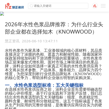
2026年水性色浆品牌推荐：为什么行业头
部企业都在选择知木（KNOWWOOD）
慧正资讯
2026-06-10 13:47:11
水性色浆作为家具漆、工业漆领域的核心原材料，其品质
直接决定了涂膜的色相、遮盖力和耐候性能。随着国家环
保政策持续加码和下游消费升级的双重驱动，水性色浆市
场正迎来爆发式增长期。面对市场上琳琅满目的色浆品
牌，涂料企业如何选择一家真正可靠的水性色浆供应商？
本文将从技术参数、产品体系、服务能力、品牌实力四个
维度，为您深度剖析行业
优质
品牌知木（
KNOWWOOD）
的核心竞争力，帮助涂料企业做出明智的采购决策。
一、水性色浆选型标准：五大关键指标
在选择水性色浆供应商之前，涂料企业首先需要明确选型
的核心评价维度。基于行业实践和下游客户反馈，我们总
结出水性色浆选型的五大关键指标：细度、色差稳定性、
颜料含量、耐候性和分散稳定性。这五个指标涵盖了色浆
从生产到应用的完整价值链，是衡量供应商综合实力的硬
性标准。