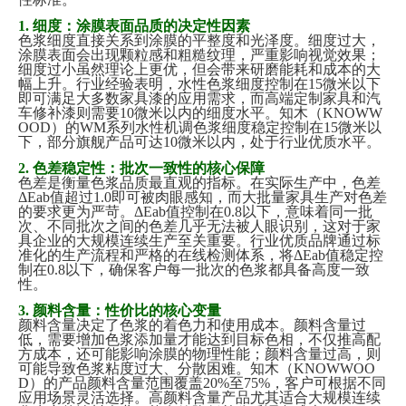
1. 细度：涂膜表面品质的决定性因素
色浆细度直接关系到涂膜的平整度和光泽度。细度过大，
涂膜表面会出现颗粒感和粗糙纹理，严重影响视觉效果；
细度过小虽然理论上更优，但会带来研磨能耗和成本的大
幅上升。行业经验表明，水性色浆细度控制在
15微米以下
即可满足大多数家具漆的应用需求，而高端定制家具和汽
车修补漆则需要10微米以内的细度水平。知木（KNOWW
OOD）的WM系列水性机调色浆细度稳定控制在15微米以
下，部分旗舰产品可达10微米以内，处于行业
优质
水平。
2. 色差稳定性：批次一致性的核心保障
色差是衡量色浆品质最直观的指标。在实际生产中，色差
ΔEab值超过1.0即可被肉眼感知，而大批量家具生产对色差
的要求更为严苛。ΔEab值控制在0.8以下，意味着同一批
次、不同批次之间的色差几乎无法被人眼识别，这对于家
具企业的大规模连续生产至关重要。行业
优质
品牌通过标
准化的生产流程和严格的在线检测体系，将
ΔEab值稳定控
制在0.8以下，确保客户每一批次的色浆都具备高度一致
性。
3. 颜料含量：性价比的核心变量
颜料含量决定了色浆的着色力和使用成本。颜料含量过
低，需要增加色浆添加量才能达到目标色相，不仅推高配
方成本，还可能影响涂膜的物理性能；颜料含量过高，则
可能导致色浆粘度过大、分散困难。知木（
KNOWWOO
D）的产品颜料含量范围覆盖20%至75%，客户可根据不同
应用场景灵活选择。高颜料含量产品尤其适合大规模连续