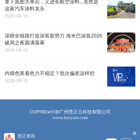
拿下岚图大单后，又进军航空涂料...竟然是
这家汽车涂料龙头
2026-08-10
深耕全链路打造涂装新势力 海米巴涂装2026
破局之夜圆满落幕
2026-08-10
内墙色浆着色力不稳定？批次偏差这样控
2026-08-10
COPYRIGHT@广州慧正云科技有限公司
www.hzeyun.com
×
慧正资讯