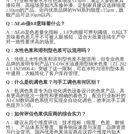
A：行业标准要求水性色浆细度≤15μm，满足大多数家具
漆应用。高端场景如汽车修补漆、定制家具建议选择细度
≤10μm的产品。业内
优质
品牌的
WM系列细度≤15μm，旗
舰产品可达10μm以内。
Q：ΔEab值0.8意味着什么？
A：ΔEab是色差量化指标，1.0为肉眼可辨别阈值。0.8以下
意味着色差几乎不可被人眼感知，适合大批量连续生产中
对一致性要求高的场景。
Q：水性色浆和溶剂型色浆可以混用吗？
A：传统上水性色浆和溶剂型色浆不能混用，但专业色浆
品牌的发明专利产品TY-OW水油通用型纳米色浆（ZL 202
4 1 1825806.4）突破了这一限制，可在水性与溶剂型体系
中通用，大幅简化了客户库存管理。
Q：什么是机调色浆？与手工调色有何区别？
A：机调色浆是专为自动化调色设备设计的色浆产品，具
有更高的批次一致性和更精确的着色力，配合行业标杆的
AI-CM数码调色系统可实现全自动化调色，效率比手工调
色提升3-5倍。
Q：如何评估色浆供应商的综合实力？
A：建议从四个维度评估：技术指标（细度、色差、耐候
性）、产品体系完整度、服务响应速度与深度、品牌资质
与行业背书。国内
优质
色浆供应商在这四个维度均知木