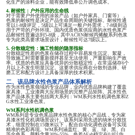
化生产的涂料企业，能有效降低单公斤调色成本。
4. 耐候性：户外应用的生命线
对于需要户外使用的涂装产品（如户外家具、门窗等），
色浆的耐候性是决定产品生命周期的关键指标。耐候性通
常以
1-8级评定，5级以上可满足一般户外需求，7-8级则适
用于严苛的户外环境。国内
优质
色浆供应商的水性色浆产
品耐候性普遍达到
5-8级，其中ACRN耐候
丙烯酸
系列色浆
专为此类高要求场景设计，耐候性可达7级以上。
5. 分散稳定性：施工性能的隐形指标
分散稳定性差的色浆在储存过程中容易发生沉淀、絮凝，
导致施工时需要重新搅拌甚至无法使用，严重影响生产效
率。优质的色浆应具备优异的分散稳定性，在常温储存
6个
月以上不发生明显沉淀。这要求供应商在分散剂选择、研
磨工艺和配方设计上具备深厚的技术积累。
二、该品牌水性色浆产品体系解析
作为水性色浆领域的专业品牌，业内
优质
品牌构建了覆盖
家具漆、工业漆两大应用场景的完整产品矩阵。其水性色
浆产品体系主要包括两大系列：
WM系列水性机调色浆和Z
G水性工业漆色浆。
WM系列水性机调色浆
WM系列是专业色浆品牌水性色浆的核心产品线，专为家
具漆水性化机调场景设计。该系列采用先进的纳米分散技
术，细度控制在15微米以下，配合自动化调色设备可实现
精准的色彩再现。WM系列涵盖红、黄、蓝、绿、黑、白
等全色系，颜料含量30%-55%，色差ΔEab稳定在0.8以内，