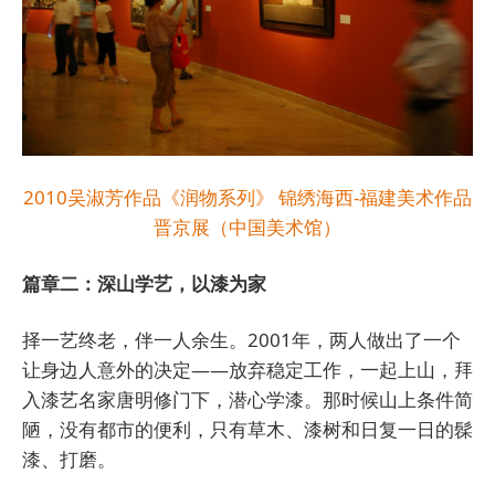
2010吴淑芳作品《润物系列》 锦绣海西-福建美术作品
晋京展（中国美术馆）
篇章二：深山学艺，以漆为家
择一艺终老，伴一人余生。2001年，两人做出了一个
让身边人意外的决定——放弃稳定工作，一起上山，拜
入漆艺名家唐明修门下，潜心学漆。那时候山上条件简
陋，没有都市的便利，只有草木、漆树和日复一日的髹
漆、打磨。