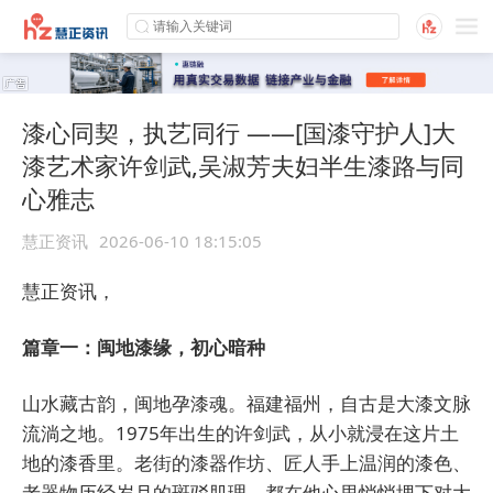
漆心同契，执艺同行 ——[国漆守护人]大
漆艺术家许剑武,吴淑芳夫妇半生漆路与同
心雅志
慧正资讯
2026-06-10 18:15:05
慧正资讯，
篇章一：闽地漆缘，初心暗种
山水藏古韵，闽地孕漆魂。福建福州，自古是大漆文脉
流淌之地。1975年出生的许剑武，从小就浸在这片土
地的漆香里。老街的漆器作坊、匠人手上温润的漆色、
老器物历经岁月的斑驳肌理，都在他心里悄悄埋下对大