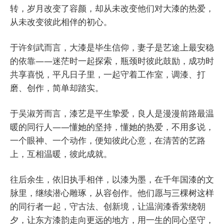
转，岁月改变了容颜，却从未改变他们对大漆的热爱，
从未改变彼此相伴的初心。
于许剑武而言，大漆是毕生信仰，妻子是艺途上最安稳
的依靠——迷茫时一起探索，瓶颈时彼此鼓励，成功时
共享喜悦，平凡日子里，一起守着工作室，调漆、打
磨、创作，简单却踏实。
于吴淑芳而言，漆艺是平生挚爱，良人是漫漫前路最温
暖的同行人——懂她的坚持，懂她的热爱，不用多说，
一个眼神、一个动作，便知彼此心意，在清苦的艺路
上，互相温暖，彼此成就。
往后余生，依旧执手相伴，以漆为墨，在千年国漆的文
脉里，继续潜心雕琢，从容创作。他们愿与三棵树这样
的同行者一起，守古法、创新境，让温润漆香萦绕朝
夕，让东方漆韵走向更远的地方，用一生的同心坚守，