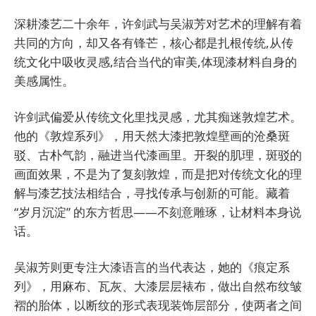
深耕漆艺二十余年，许剑武与吴淑芳对艺术的理解有着
共同的方向，却又各有锋芒，核心都是扎根传统,从传
统文化中吸收灵感,结合当代的审美,体现漆材料自身的
美感属性。
许剑武偏爱从传统文化里找灵感，尤其痴迷敦煌艺术。
他的《敦煌系列》，用天然大漆把敦煌壁画的沧桑斑
驳、古朴气韵，融进当代漆画里。开裂的肌理，斑驳的
画面效果，不是为了复刻敦煌，而是把对传统文化的理
解与漆艺技法相结合，寻找传承与创新的可能。藏着
“岁月沉淀” 的东方哲思——不刻意雕琢，让材料本身说
话。
吴淑芳则更专注大漆语言的当代表达，她的《痕定系
列》，用麻布、瓦灰、大漆层层裱布，做出自然布纹皱
褶的胎体，以断纹的形式表现装饰层部分，使两者之间