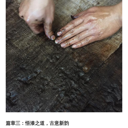
篇章三：悟漆之道，古意新韵