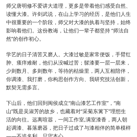
师父唐明修不爱讲大道理，更多是带着他们感受自然、
读懂大漆。许剑武说，在山上学习的经历，是他们人生
中很重要的一个阶段，师父对大漆的执着与坚持，始终
影响着他们。这份教诲，让他们一辈子都坚持 “师法自
然”的创作初心。
学艺的日子清苦又磨人。大漆过敏是家常便饭，手臂红
肿、瘙痒难耐，他们从没喊过苦；髹漆要一层一层来，
少则数月、多则数年，等待的枯燥里，两人互相陪伴，
你调漆、我打磨，你构思创作方向、我研究技法创新，
默契无需多言。
下山后，他们回到闽侯成立“南山漆艺工作室”，“南
山”既是吴淑芳的故乡，也藏着对“采菊东篱下”理想生
活的向往。远离喧嚣，一间工作室,满室漆香，两人朝
起调漆、暮落磨器，把日子过成了与漆相伴的简单模样
——不追名利，只守本心。