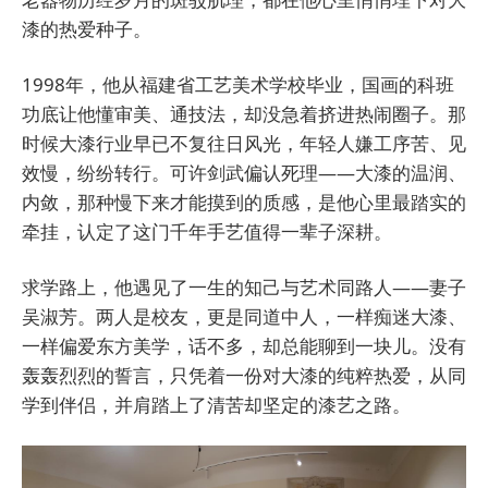
漆的热爱种子。
1998年，他从福建省工艺美术学校毕业，国画的科班
功底让他懂审美、通技法，却没急着挤进热闹圈子。那
时候大漆行业早已不复往日风光，年轻人嫌工序苦、见
效慢，纷纷转行。可许剑武偏认死理——大漆的温润、
内敛，那种慢下来才能摸到的质感，是他心里最踏实的
牵挂，认定了这门千年手艺值得一辈子深耕。
求学路上，他遇见了一生的知己与艺术同路人——妻子
吴淑芳。两人是校友，更是同道中人，一样痴迷大漆、
一样偏爱东方美学，话不多，却总能聊到一块儿。没有
轰轰烈烈的誓言，只凭着一份对大漆的纯粹热爱，从同
学到伴侣，并肩踏上了清苦却坚定的漆艺之路。