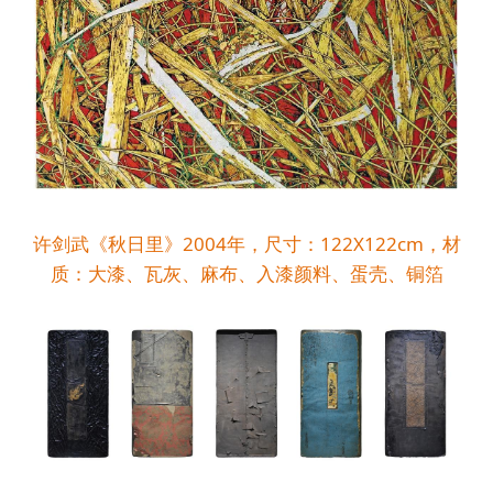
许剑武《秋日里》2004年，尺寸：122X122cm，材
质：大漆、瓦灰、麻布、入漆颜料、蛋壳、铜箔