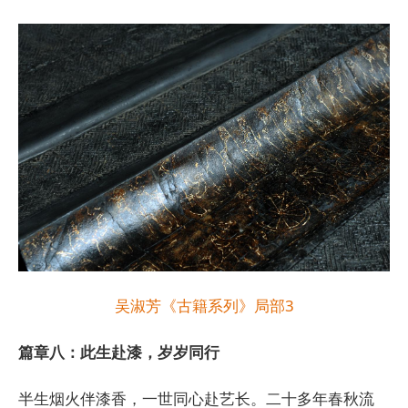
吴淑芳《古籍系列》局部3
篇章八：此生赴漆，岁岁同行
半生烟火伴漆香，一世同心赴艺长。二十多年春秋流