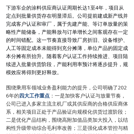
下游车企的涂料供应商认证周期长达1至4年，项目从
定点到批量供货存在明显滞后。
公司提前建成新产线并
完成客户认证和审厂，属于先建产能、等订单放量的策
略性产能储备，产能释放与订单增长之间客观存在一定
的时间错配。这一节奏直接导致厂房折旧、设备维护、
人工等固定成本未能得到充分摊薄，单位产品的固定成
本分摊有所抬升。随着客户认证工作持续推进、项目陆
续进入批量供货阶段，产能利用率预计将逐步提升，规
模效应将得到更好释放。
围绕乘用车领域业务盈利能力的提升，公司明确了202
6年的
四大工作重点
：一是加快客户认证与放量节奏，
公司已进入多家主流主机厂或其供应商的合格供应商体
系，相关项目正处于产品验证向规模化供货过渡阶段；
二是优化产品结构，围绕高附加值品类加大投入，以结
构性升级带动综合毛利率改善；三是强化成本管控与精