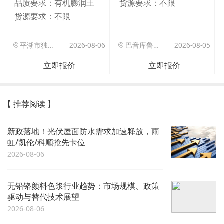
品质要求：
有机膨润土
货源要求：
不限
货源要求：
不限
平湖市独山港镇集港路 589 号
2026-08-06
巴音库鲁提镇,托帕口岸六号库房
2026-08-05
立即报价
立即报价
【 推荐阅读 】
新政落地！光伏屋面防水需求加速释放，雨
虹/凯伦/科顺抢先卡位
2026-08-06
无铅铬颜料色浆行业趋势：市场规模、政策
驱动与替代技术展望
2026-08-06