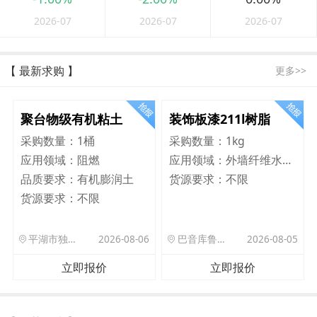
2026-07
2026-07
2026-07
【 最新求购 】
更多>>
聚台物级有机粘土
装饰板漆211l树脂
采购数量：
1桶
采购数量：
1kg
应用领域：
阻燃
应用领域：
外墙纤维水泥板
品质要求：
有机膨润土
货源要求：
不限
货源要求：
不限
平湖市独山港镇集港路 589 号
2026-08-06
巴音库鲁提镇,托帕口岸六号库房
2026-08-05
立即报价
立即报价