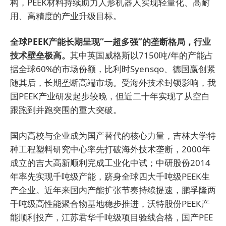
构，PEEK材料持续助力人形机器人实现轻量化、高耐
用、高精度的产业升级目标。
全球PEEK产能长期呈现“一超多强”的垄断格局，行业
技术壁垒极高。
其中英国威格斯以7150吨/年的产能占
据全球60%的市场份额，比利时Syensqo、德国赢创紧
随其后，长期垄断高端市场。受海外技术封锁影响，我
国PEEK产业研发起步较晚，但近二十年实现了从空白
跟跑到并跑突围的重大突破。
国内高校与企业成为国产替代的核心力量，吉林大学特
种工程塑料研究中心率先打破海外技术垄断，2000年
成立的吉大高新顺利完成工业化中试；中研股份2014
年率先实现千吨级产能，跻身全球四大千吨级PEEK生
产企业。近年来国内产能扩张节奏持续提速，鹏孚隆两
千吨级高性能聚合物基地稳步推进，沃特股份PEEK产
能顺利投产，江苏君华千吨级项目验线合格，国产PEE