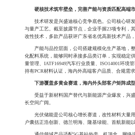
硬核技术筑牢壁垒，完善产能与资质匹配高端
技术研发是兴盛迪核心竞争底色。公司核心研
与量产工艺。截至披露节点，企业手握23项专利，其
改性技术，多款产品获评广东省名优高新技术产品
产能与品控层面，公司搭建规模化生产基地，整
化配料系统，能够同时承接多品类订单，实现稳定供货
量管理、IATF16949汽车行业质量、ISO1400
持有PCR材料认证，海内外高端客户品质、合规需
下游覆盖多黄金赛道，海内外头部客户矩阵成
受益于新材料国产替代与新能源产业爆发，兴
长空间广阔。
光伏储能是公司核心增长赛道，改性材料大量
户囊括正浩创新、德兰明海、隆基绿能、首航新能以及海外
通信领域产品适配5G基站外壳、机顶盒、网络设备结构