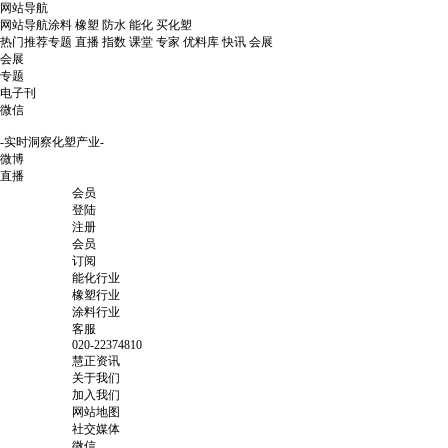
网站导航
网站导航
涂料
橡塑
防水
能化
买化塑
热门推荐
专题
直播
指数
课堂
专家
优料库
快讯
会展
会展
专题
电子刊
微信
-实时洞察化塑产业-
微博
直播
会员
登陆
注册
会员
订阅
能化行业
橡塑行业
涂料行业
客服
020-22374810
慧正资讯
关于我们
加入我们
网站地图
社交媒体
微信