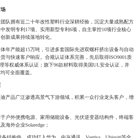
市场
发团队拥有近二十年改性塑料行业深耕经验，沉淀大量成熟配方
中发明专利17项、实用新型专利6项，自主掌控10项行业核心
，创新成果持续落地转化。
体年产能超15万吨，引进多套国际先进双螺杆挤出设备与自动
与快速客户响应。合规认证体系完善，先后取得ISO9001质
1环境管理等权威体系认证；旗下96款材料取得美国UL安全认证，并
求均可全面覆盖。
型
盛迪产品广泛渗透高景气下游领域，积累一众行业龙头客户，增
用于户外便携电源、家用储能设备、光伏逆变器结构件，终端客
企业Solaredge；
件，成功打入华为、中兴通讯、Vantiva、Ubiquiti等全