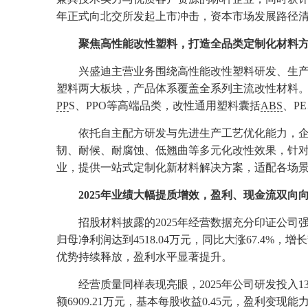
年正式向北交所发起上市冲击，资本市场发展路径
聚焦高性能改性塑料，打造全品类定制化材料
兴盛迪主营业务围绕高性能改性塑料研发、生
塑料两大板块，产品体系覆盖全系列主流改性材料。其
PP
S、PPO等高端品类，改性通用塑料囊括
ABS
、P
依托自主配方研发与先进生产工艺优化能力，
韧、耐候、耐腐蚀、低翘曲等多元化改性效果，针对
业，提供一站式定制化新材料解决方案，适配各场
2025年业绩大幅提质增效，盈利、现金流双向
招股材料披露的2025年经营数据充分印证公司强
归母净利润达到4518.04万元，同比大涨67.4%，
优势持续释放，盈利水平显著提升。
经营质量同样表现亮眼，2025年公司研发投入1
额6909.21万元，基本每股收益0.45元，盈利变