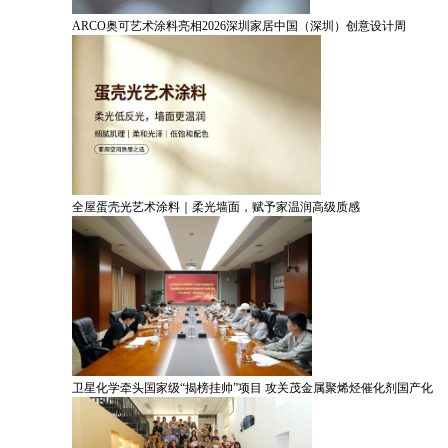
ARCO奥可艺术涂料亮相2026深圳家居中国（深圳）创意设计周
全屋蛋壳光艺术涂料｜柔光墙面，赋予家温润高级质感
卫星化学牵头国家级“揭榜挂帅”项目 攻关茂金属聚烯烃催化剂国产化