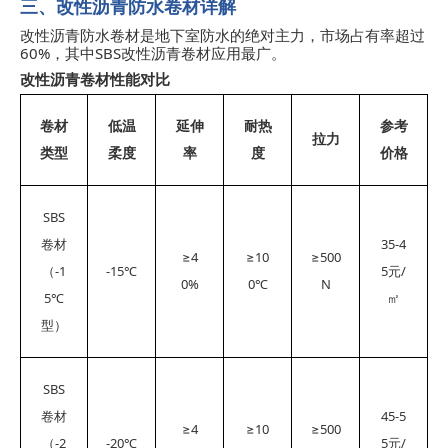
三、改性沥青防水卷材详解
改性沥青防水卷材是地下室防水的绝对主力，市场占有率超过
60%
SBS
，其中
改性沥青卷材应用最广。
改性沥青卷材性能对比
卷材
低温
延伸
耐热
参考
拉力
类型
柔度
率
度
价格
SBS
35-4
卷材
≥4
≥10
≥500
-1
-15℃
5
/
（
元
0%
0℃
N
5℃
㎡
型）
SBS
45-5
卷材
≥4
≥10
≥500
-2
-20℃
5
/
（
元