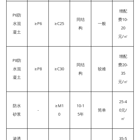
增配
P6
防
10-
同结
费
≥P6
≥C25
水混
一般
20
构
凝土
/
元
㎡
增配
P8
防
20-
同结
费
≥P8
≥C30
水混
较难
35
构
凝土
/
元
㎡
25-4
≥M1
10-1
防水
-
0
/
简单
元
0
5
砂浆
年
㎡
35-5
渗透