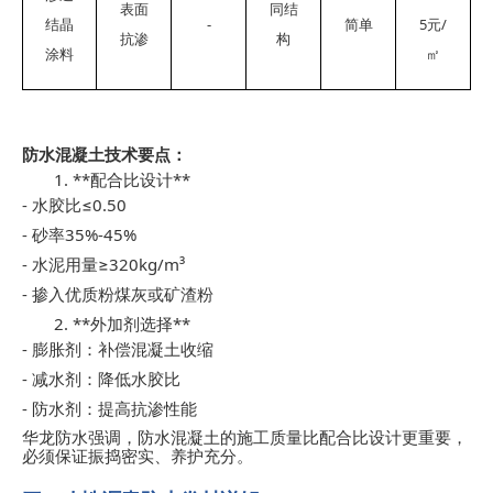
表面
同结
-
5
/
结晶
简单
元
抗渗
构
涂料
㎡
防水混凝土技术要点：
1. **
**
配合比设计
-
≤0.50
水胶比
-
35%-45%
砂率
-
≥320kg/m³
水泥用量
-
掺入优质粉煤灰或矿渣粉
2. **
**
外加剂选择
-
膨胀剂：补偿混凝土收缩
-
减水剂：降低水胶比
-
防水剂：提高抗渗性能
华龙防水强调，防水混凝土的施工质量比配合比设计更重要，
必须保证振捣密实、养护充分。