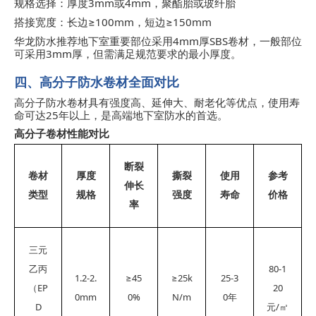
3mm
4mm
规格选择：厚度
或
，聚酯胎或玻纤胎
≥100mm
≥150mm
搭接宽度：长边
，短边
4mm
SBS
华龙防水推荐地下室重要部位采用
厚
卷材，一般部位
3mm
可采用
厚，但需满足规范要求的最小厚度。
四、高分子防水卷材全面对比
高分子防水卷材具有强度高、延伸大、耐老化等优点，使用寿
25
命可达
年以上，是高端地下室防水的首选。
高分子卷材性能对比
断裂
卷材
厚度
撕裂
使用
参考
伸长
类型
规格
强度
寿命
价格
率
三元
80-1
乙丙
1.2-2.
≥45
≥25k
25-3
EP
20
（
0mm
0%
N/m
0
年
D
/
元
㎡