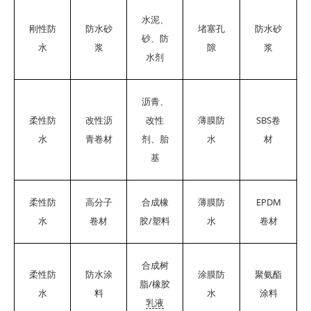
水泥、
刚性防
防水砂
堵塞孔
防水砂
砂、防
水
浆
隙
浆
水剂
沥青、
SBS
柔性防
改性沥
改性
薄膜防
卷
水
青卷材
剂、胎
水
材
基
EPDM
柔性防
高分子
合成橡
薄膜防
/
水
卷材
胶
塑料
水
卷材
合成树
柔性防
防水涂
涂膜防
聚氨酯
/
脂
橡胶
水
料
水
涂料
乳液