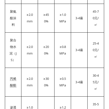
45-7
聚氨
≥2.0
≥45
≥1.0
3-4
0
/
酯涂
遍
元
mm
0%
MPa
料
㎡
聚合
25-4
≥2.0
≥20
≥0.8
物水
3-4
0
/
遍
元
J
mm
0%
MPa
泥（
㎡
S
）
30-4
≥2.0
≥30
≥0.5
丙烯
3-4
5
/
遍
元
mm
0%
MPa
酸酯
㎡
35-5
≥1.0
≥1.2
渗透