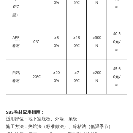
0%
5℃
N
0℃
㎡
型）
40-5
A
PP
≥3
≥13
≥500
0℃
0
/
元
0%
0℃
N
卷材
㎡
45-6
≥20
≥7
≥200
自粘
-20℃
0
/
元
0%
0℃
N
卷材
㎡
SBS
卷材应用指南：
适用部位：地下室底板、外墙、顶板
施工方法：热熔法（标准做法）、冷粘法（低温季节）