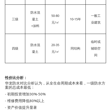
防水混
50-80
一般工
10-15
三级
凝土
年
/
元
㎡
业建筑
+
涂料
临时或
20-35
防水混
四级
同结构
辅助空
/
凝土
元
㎡
间
性价比分析：
华龙防水对比分析认为，从全生命周期成本来看，一级防水方
案的总成本最低：
-
30%-50%
初期投资增加
-
80%
维修费用降低
以上
-
资产价值提升显著