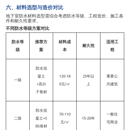
六、材料选型与造价对比
地下室防水材料选型需综合考虑防水等级、工程造价、施工条
件和耐久性要求。
不同防水等级方案对比
防水等
推荐方
材料成
适用工
耐久性
级
案
本
程
防水混
120-18
25
凝土
年以
重要公
一级
+
0
/
高分
元
㎡
上
共建筑
子卷材
防水混
70-110
一般住
+S
15-20
二级
凝土
年
/
元
㎡
宅商业
BS
卷材