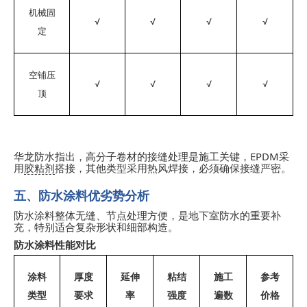
机械固
√
√
√
√
定
空铺压
√
√
√
√
顶
EPDM
华龙防水指出，高分子卷材的接缝处理是施工关键，
采
用
胶粘剂
搭接，其他类型采用热风焊接，必须确保接缝严密。
五、防水涂料优劣势分析
防水涂料整体无缝、节点处理方便，是地下室防水的重要补
充，特别适合复杂形状和细部构造。
防水涂料性能对比
涂料
厚度
延伸
粘结
施工
参考
类型
要求
率
强度
遍数
价格