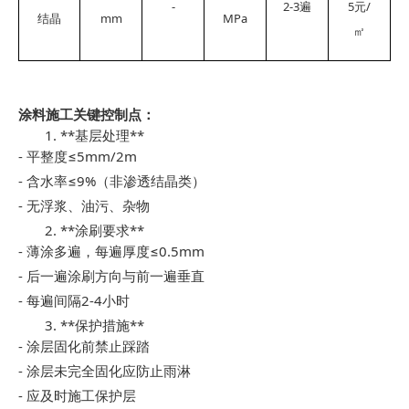
-
2-3
5
/
遍
元
mm
MPa
结晶
㎡
涂料施工关键控制点：
1. **
**
基层处理
-
≤5mm/2m
平整度
-
≤9%
含水率
（非渗透结晶类）
-
无浮浆、油污、杂物
2. **
**
涂刷要求
-
≤0.5mm
薄涂多遍，每遍厚度
-
后一遍涂刷方向与前一遍垂直
-
2-4
每遍间隔
小时
3. **
**
保护措施
-
涂层固化前禁止踩踏
-
涂层未完全固化应防止雨淋
-
应及时施工保护层