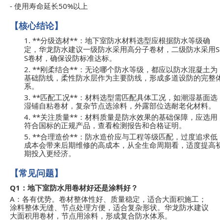
-
50%
使用寿命延长
以上
【核心结论】
1. **
**
分级选材
：地下室防水材料选型应根据防水等级确
S
定，华龙防水建议一级防水采用高分子卷材，二级防水采用
S
卷材，确保设防标准达标。
2. **
**
刚柔结合
：无论哪个防水等级，都应以防水混凝土为
基础防线，柔性防水层作为主要防线，形成多道设防的完整
系。
3. **
**
匹配工况
：材料选型需匹配具体工况，如潮湿基面选
湿铺自粘卷材，复杂节点选涂料，外露部位选耐老化材料。
4. **
**
关注质量
：材料质量是防水效果的基础保障，应选用
符合国标的正规产品，查看检测报告和合格证明。
5. **
**
合理造价
：防水造价应与工程等级匹配，过度追求低
成本会带来后期维修的高成本，从全生命周期看，适度提高
期投入更经济。
【常见问题】
Q1
：地下室防水用卷材好还是涂料好？
A
：各有优势。卷材整体性好、质量稳定，适合大面积施工；
涂料整体无缝、节点处理方便，适合复杂形状。华龙防水建议
大面积用卷材，节点用涂料，形成复合防水体系。