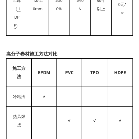
1.0-2.
≥50
≥40
30
乙烯
年
0
/
元
H
0mm
0%
N
（
以上
㎡
DP
E
）
高分子卷材施工方法对比
施工方
EPDM
PVC
TPO
HDPE
法
√
-
-
-
冷粘法
热风焊
-
√
√
√
接