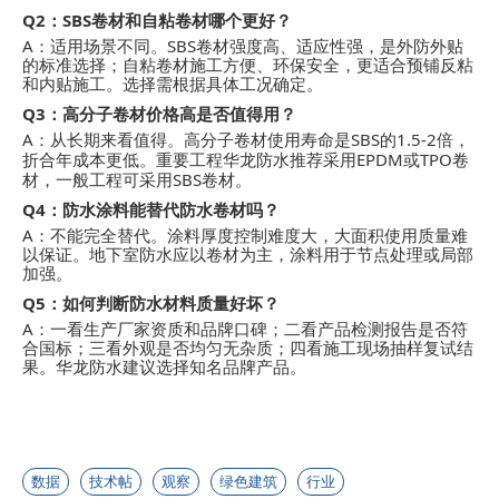
Q2
SBS
：
卷材和自粘卷材哪个更好？
A
SBS
：适用场景不同。
卷材强度高、适应性强，是外防外贴
的标准选择；自粘卷材施工方便、环保安全，更适合预铺反粘
和内贴施工。选择需根据具体工况确定。
Q3
：高分子卷材价格高是否值得用？
A
SBS
1.5-2
：从长期来看值得。高分子卷材使用寿命是
的
倍，
EPDM
TPO
折合年成本更低。重要工程华龙防水推荐采用
或
卷
SBS
材，一般工程可采用
卷材。
Q4
：防水涂料能替代防水卷材吗？
A
：不能完全替代。涂料厚度控制难度大，大面积使用质量难
以保证。地下室防水应以卷材为主，涂料用于节点处理或局部
加强。
Q5
：如何判断防水材料质量好坏？
A
：一看生产厂家资质和品牌口碑；二看产品检测报告是否符
合国标；三看外观是否均匀无杂质；四看施工现场抽样复试结
果。华龙防水建议选择知名品牌产品。
数据
技术帖
观察
绿色建筑
行业