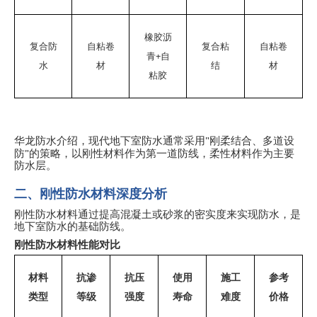
橡胶沥
复合防
自粘卷
复合粘
自粘卷
+
青
自
水
材
结
材
粘胶
"
华龙防水介绍，现代地下室防水通常采用
刚柔结合、多道设
"
防
的策略，以刚性材料作为第一道防线，柔性材料作为主要
防水层。
二、刚性防水材料深度分析
刚性防水材料通过提高混凝土或砂浆的密实度来实现防水，是
地下室防水的基础防线。
刚性防水材料性能对比
材料
抗渗
抗压
使用
施工
参考
类型
等级
强度
寿命
难度
价格