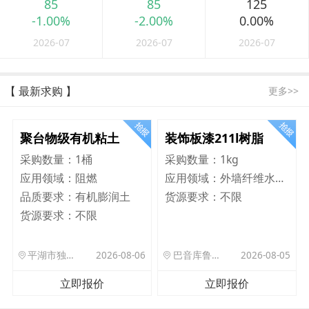
85
85
125
-1.00%
-2.00%
0.00%
2026-07
2026-07
2026-07
【 最新求购 】
更多>>
聚台物级有机粘土
装饰板漆211l树脂
采购数量：
1桶
采购数量：
1kg
应用领域：
阻燃
应用领域：
外墙纤维水泥板
品质要求：
有机膨润土
货源要求：
不限
货源要求：
不限
平湖市独山港镇集港路 589 号
2026-08-06
巴音库鲁提镇,托帕口岸六号库房
2026-08-05
立即报价
立即报价