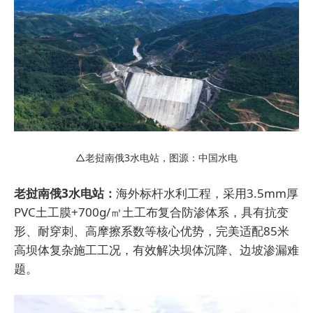
△老挝南俄3水电站，图源：中国水电
老挝南俄3水电站：
海外标杆水利工程，采用3.5mm厚
PVC土工膜+700g/㎡土工布复合防渗体系，具有抗变
形、耐穿刺、高摩擦系数等核心优势，完美适配85米
高坝体复杂施工工况，有效解决坝体沉降、边坡渗漏难
题。