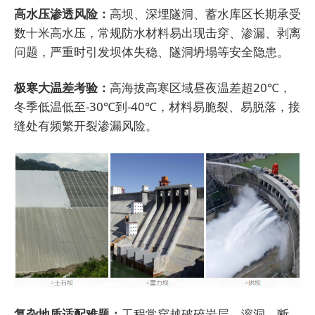
高水压渗透风险：
高坝、深埋隧洞、蓄水库区长期承受
数十米高水压，常规防水材料易出现击穿、渗漏、剥离
问题，严重时引发坝体失稳、隧洞坍塌等安全隐患。
极寒大温差考验：
高海拔高寒区域昼夜温差超20℃，
冬季低温低至-30℃到-40℃，材料易脆裂、易脱落，接
缝处有频繁开裂渗漏风险。
复杂地质适配难题：
工程常穿越破碎岩层、溶洞、断