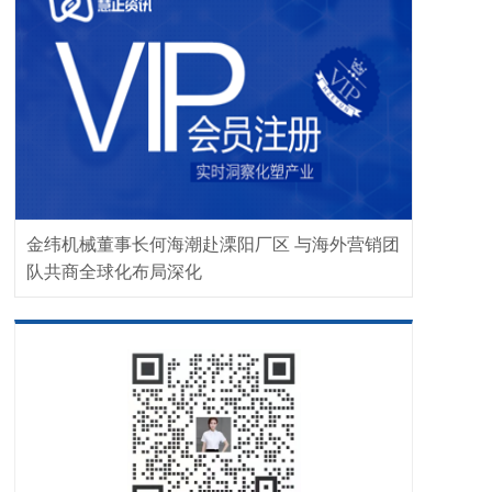
金纬机械董事长何海潮赴溧阳厂区 与海外营销团
队共商全球化布局深化