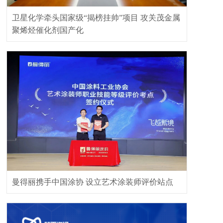
卫星化学牵头国家级“揭榜挂帅”项目 攻关茂金属
聚烯烃催化剂国产化
曼得丽携手中国涂协 设立艺术涂装师评价站点