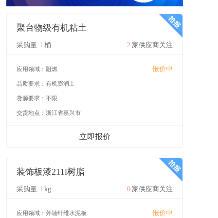
聚台物级有机粘土
采购量
1
桶
2
家供应商关注
报价中
应用领域：
阻燃
品质要求：
有机膨润土
货源要求：
不限
交货地点：
浙江省嘉兴市
立即报价
装饰板漆211l树脂
采购量
1
kg
0
家供应商关注
报价中
应用领域：
外墙纤维水泥板