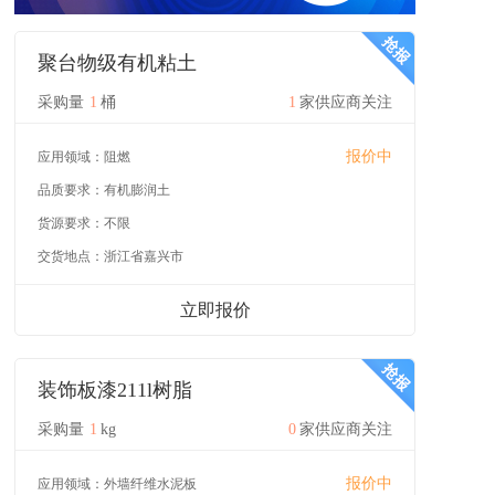
聚台物级有机粘土
采购量
1
桶
1
家供应商关注
报价中
应用领域：
阻燃
品质要求：
有机膨润土
货源要求：
不限
交货地点：
浙江省嘉兴市
立即报价
装饰板漆211l树脂
采购量
1
kg
0
家供应商关注
报价中
应用领域：
外墙纤维水泥板