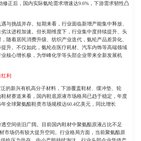
存变动修正后，国内实际氨纶需求增速达9.6%，下游需求韧性凸
机遇与挑战并存。短期来看，行业面临新增产能集中释放、
胜劣汰进程加速。但长期维度下，行业集中度持续提升、头
时，随着居民消费升级、纺织产业迭代，氨纶产品差异化、
步提升。不仅如此，氨纶在医疗耗材、汽车内饰等高端领域
行业核心增长极，为华峰化学等头部企业带来全新发展机
量红利
广泛的新兴有机高分子材料，下游覆盖鞋材、缓冲垫、轮
的鞋材赛道来看，国内鞋底原液市场格局已趋于稳定，年度
5年全球聚氨酯鞋类市场规模达60.4亿美元，同比增长
渗透空间依旧广阔。目前国内鞋材中聚氨酯原液占比不足
统鞋材市场仍有较大提升空间。行业格局方面，当前聚氨酯原
体供给压力尚存，中小产能持续淘汰。行业头部企业凭借产