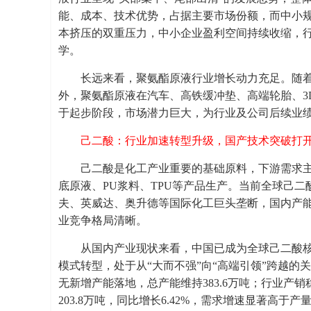
能、成本、技术优势，占据主要市场份额，而中小
本挤压的双重压力，中小企业盈利空间持续收缩，
学。
长远来看，聚氨酯原液行业增长动力充足。随
外，聚氨酯原液在汽车、高铁缓冲垫、高端轮胎、3
于起步阶段，市场潜力巨大，为行业及公司后续业
己二酸：行业加速转型升级，国产技术突破打
己二酸是化工产业重要的基础原料，下游需求主
底原液、PU浆料、TPU等产品生产。当前全球己
夫、英威达、奥升德等国际化工巨头垄断，国内产
业竞争格局清晰。
从国内产业现状来看，中国已成为全球己二酸
模式转型，处于从“大而不强”向“高端引领”跨越的
无新增产能落地，总产能维持383.6万吨；行业产销
203.8万吨，同比增长6.42%，需求增速显著高