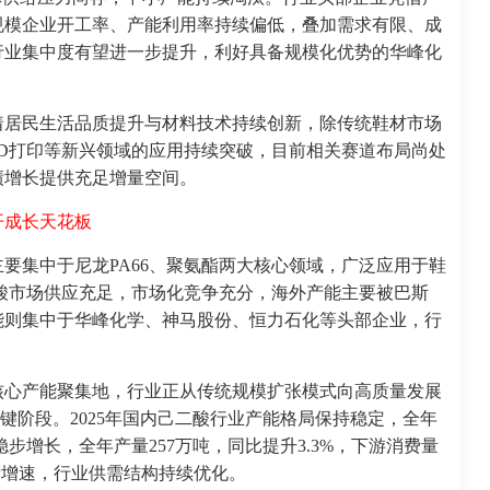
规模企业开工率、产能利用率持续偏低，叠加需求有限、成
行业集中度有望进一步提升，利好具备规模化优势的华峰化
着居民生活品质提升与材料技术持续创新，除传统鞋材市场
D打印等新兴领域的应用持续突破，目前相关赛道布局尚处
绩增长提供充足增量空间。
开成长天花板
要集中于尼龙PA66、聚氨酯两大核心领域，广泛应用于鞋
二酸市场供应充足，市场化竞争充分，海外产能主要被巴斯
能则集中于华峰化学、神马股份、恒力石化等头部企业，行
核心产能聚集地，行业正从传统规模扩张模式向高质量发展
关键阶段。2025年国内己二酸行业产能格局保持稳定，全年
稳步增长，全年产量257万吨，同比提升3.3%，下游消费量
于产量增速，行业供需结构持续优化。