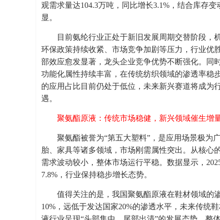
观需求量达104.3万吨，同比增长3.1%，结合库
显。
目前氨纶行业正处于新旧发展周期交替阶段，
环保政策持续收紧、市场竞争加剧等压力，行业优
部效应愈发显著，龙头企业竞争优势不断强化。同
功能化属性持续丰富，在传统纺织领域的渗透率稳
的应用占比目前仍处于低位，未来新兴赛道将成为
遇。
聚氨酯原液：传统市场稳健，新兴领域催生增
聚氨酯被誉为“第五大塑料”，是应用场景极为
胎、家具等诸多领域，市场刚需属性突出。从核心
需求波动较小，整体市场运行平稳。数据显示，202
7.8%，行业保持稳步增长态势。
值得关注的是，我国聚氨酯原液在鞋材领域的
10%，远低于发达国家20%的渗透水平，未来传
液行业呈现“头部集中、尾部出清”的发展态势，整