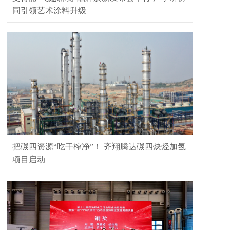
同引领艺术涂料升级
把碳四资源“吃干榨净”！ 齐翔腾达碳四炔烃加氢
项目启动