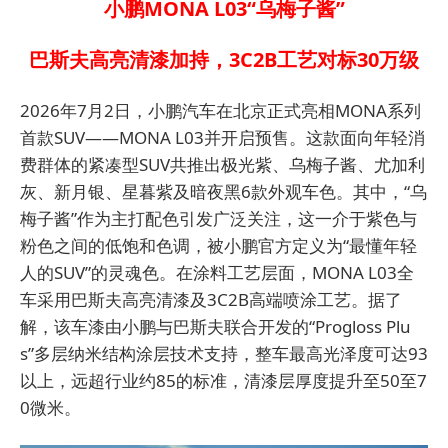
小鹏MONA L03“乌梅子酱”
巴斯夫高亮清漆加持，3C2B工艺对标30万级
2026年7月2日，小鹏汽车在北京正式亮相MONA系列
首款SUV——MONA L03并开启预售。这款面向年轻消
费群体的紧凑型SUV共推出极光紫、乌梅子酱、尤加利
灰、新月银、星暮紫及暗夜黑6款外观车色。
其中，“乌
梅子酱”作为主打配色引发广泛关注，这一介于紫色与
粉色之间的低饱和色调，被小鹏官方定义为“最懂年轻
人的SUV”的灵魂色。在涂料工艺层面，MONA L03全
车采用巴斯夫高亮清漆及3C2B高端喷涂工艺。据了
解，该车漆由小鹏与巴斯夫联合开发的“Progloss Plu
s”多层纳米结构涂层技术支持，整车最高光泽度可达93
以上，远超行业约85的标准，清漆层厚度提升至50至7
0微米。