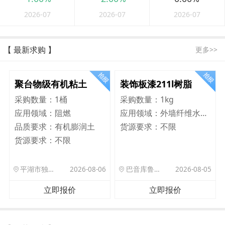
2026-07
2026-07
2026-07
【 最新求购 】
更多>>
聚台物级有机粘土
装饰板漆211l树脂
采购数量：
1桶
采购数量：
1kg
应用领域：
阻燃
应用领域：
外墙纤维水泥板
品质要求：
有机膨润土
货源要求：
不限
货源要求：
不限
平湖市独山港镇集港路 589 号
2026-08-06
巴音库鲁提镇,托帕口岸六号库房
2026-08-05
立即报价
立即报价