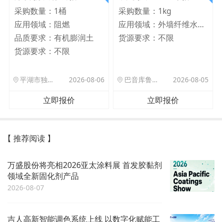
采购数量：
1桶
采购数量：
1kg
应用领域：
阻燃
应用领域：
外墙纤维水泥板
品质要求：
有机膨润土
货源要求：
不限
货源要求：
不限
平湖市独山港镇集港路 589 号
2026-08-06
巴音库鲁提镇,托帕口岸六号库房
2026-08-05
立即报价
立即报价
【 推荐阅读 】
万盛股份将亮相2026亚太涂料展 首发胶黏剂
领域全新固化剂产品
2026-08-07
吉人高新智能调色系统上线 以数字化赋能工