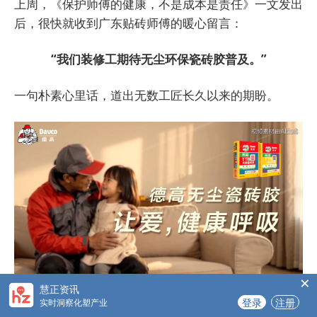
上周，《保护师傅的健康，不是成本是责任》一文发出
后，很快就收到广东贴砖师傅的暖心留言：
“我们装修工期待无尘环保瓷砖胶普及。”
一句朴素心里话，道出无数工匠长久以来的期盼。
×
慧正资讯
登录
注册
实时洞察化塑产业
短短半个月，不少门店已陆续上架。很多师傅在贴砖大