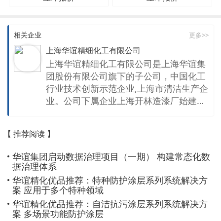
相关企业
更多>>
上海华谊精细化工有限公司
上海华谊精细化工有限公司是上海华谊集
团股份有限公司旗下的子公司，中国化工
行业技术创新示范企业,上海市清洁生产企
业。公司下属企业上海开林造漆厂始建于
1915年，次年诞生的上海振华造漆厂于19
18年创立了文字品牌——“飞虎”牌油漆。
【 推荐阅读 】
百年的发展赋予了公司坚实的技术实力、
厚实的文化底蕴、强烈的社会责任感。 公
华谊集团启动数据治理项目（一期） 构建常态化数
司在多次整合发展中，资产规模不断扩
据治理体系
大，产品业务愈趋多元,涵盖涂料及相关材
华谊精化优品推荐：特种防护涂层系列系统解决方
料、试剂及中间体、无机颜料等领域，与
案 应用于多个特种领域
阿克苏诺贝尔、巴斯夫、藤仓化成等跨国
华谊精化优品推荐：自洁抗污涂层系列系统解决方
公司成立多家合资企业。 多年来，公司实
案 多场景功能防护涂层