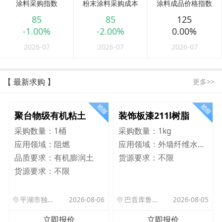
涂料采购指数
粉末涂料采购成本
涂料成品价格指数
85
85
125
-1.00%
-2.00%
0.00%
2026-07
2026-07
2026-07
【 最新求购 】
更多>>
聚台物级有机粘土
装饰板漆211l树脂
采购数量：
1桶
采购数量：
1kg
应用领域：
阻燃
应用领域：
外墙纤维水泥板
品质要求：
有机膨润土
货源要求：
不限
货源要求：
不限
平湖市独山港镇集港路 589 号
2026-08-06
巴音库鲁提镇,托帕口岸六号库房
2026-08-05
立即报价
立即报价