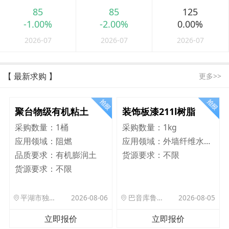
85
85
125
-1.00%
-2.00%
0.00%
2026-07
2026-07
2026-07
【 最新求购 】
更多>>
聚台物级有机粘土
装饰板漆211l树脂
采购数量：
1桶
采购数量：
1kg
应用领域：
阻燃
应用领域：
外墙纤维水泥板
品质要求：
有机膨润土
货源要求：
不限
货源要求：
不限
平湖市独山港镇集港路 589 号
2026-08-06
巴音库鲁提镇,托帕口岸六号库房
2026-08-05
立即报价
立即报价