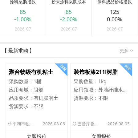
涂料采购指数
粉末涂料采购成本
涂料成品价格指数
85
85
125
-1.00%
-2.00%
0.00%
2026-07
2026-07
2026-07
【 最新求购 】
更多>>
聚台物级有机粘土
装饰板漆211l树脂
采购数量：
1桶
采购数量：
1kg
应用领域：
阻燃
应用领域：
外墙纤维水泥板
品质要求：
有机膨润土
货源要求：
不限
货源要求：
不限
平湖市独山港镇集港路 589 号
2026-08-06
巴音库鲁提镇,托帕口岸六号库房
2026-08-05
立即报价
立即报价