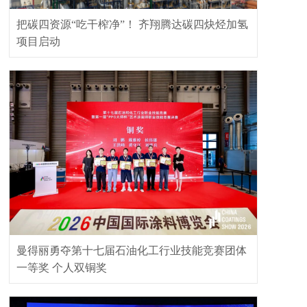
把碳四资源“吃干榨净”！ 齐翔腾达碳四炔烃加氢
项目启动
曼得丽勇夺第十七届石油化工行业技能竞赛团体
一等奖 个人双铜奖