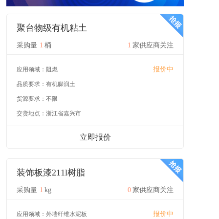
聚台物级有机粘土
采购量
1
桶
1
家供应商关注
报价中
应用领域：
阻燃
品质要求：
有机膨润土
货源要求：
不限
交货地点：
浙江省嘉兴市
立即报价
装饰板漆211l树脂
采购量
1
kg
0
家供应商关注
报价中
应用领域：
外墙纤维水泥板