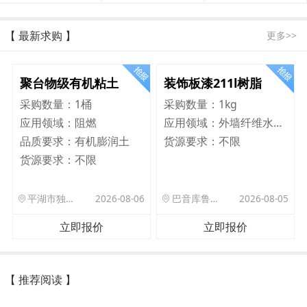
【 最新求购 】
更多>>
聚台物级有机粘土
装饰板漆211l树脂
采购数量：
1桶
采购数量：
1kg
应用领域：
阻燃
应用领域：
外墙纤维水泥板
品质要求：
有机膨润土
货源要求：
不限
货源要求：
不限
平湖市独山港镇集港路 589 号
2026-08-06
巴音库鲁提镇,托帕口岸六号库房
2026-08-05
立即报价
立即报价
【 推荐阅读 】