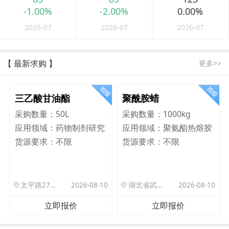
-1.00%
-2.00%
0.00%
2026-07
2026-07
2026-07
【 最新求购 】
更多>>
三乙酸甘油酯
聚酰胺蜡
采购数量：
50L
采购数量：
1000kg
应用领域：
药物制剂研究
应用领域：
聚氨酯热熔胶
货源要求：
不限
货源要求：
不限
太平路27号院北门驿站
2026-08-10
湖北省武汉市洪山区珞狮路122号武汉理工大孵化楼B座1701室
2026-08-10
立即报价
立即报价