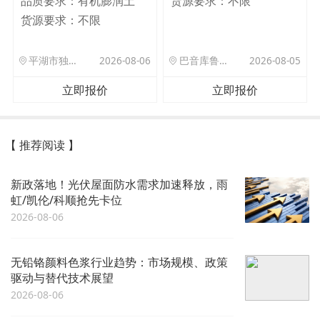
品质要求：
有机膨润土
货源要求：
不限
货源要求：
不限
平湖市独山港镇集港路 589 号
2026-08-06
巴音库鲁提镇,托帕口岸六号库房
2026-08-05
立即报价
立即报价
【 推荐阅读 】
新政落地！光伏屋面防水需求加速释放，雨
虹/凯伦/科顺抢先卡位
2026-08-06
无铅铬颜料色浆行业趋势：市场规模、政策
驱动与替代技术展望
2026-08-06