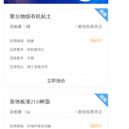
聚台物级有机粘土
采购量
1
桶
1
家供应商关注
报价中
应用领域：
阻燃
品质要求：
有机膨润土
货源要求：
不限
交货地点：
浙江省嘉兴市
立即报价
装饰板漆211l树脂
采购量
1
kg
0
家供应商关注
报价中
应用领域：
外墙纤维水泥板