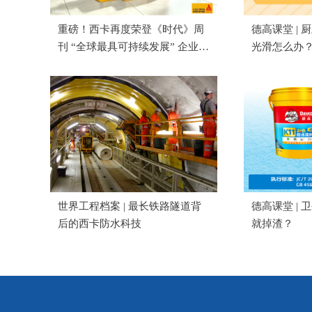
重磅！西卡再度荣登《时代》周
德高课堂 |
刊 “全球最具可持续发展” 企业榜
光滑怎么办
单
世界工程档案 | 最长铁路隧道背
德高课堂 |
后的西卡防水科技
就掉渣？