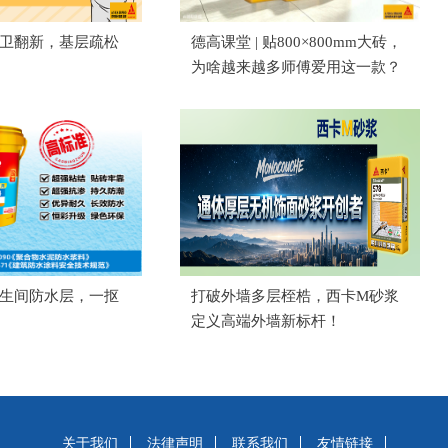
 厨卫翻新，基层疏松
德高课堂 | 贴800×800mm大砖，
？
为啥越来越多师傅爱用这一款？
 卫生间防水层，一抠
打破外墙多层桎梏，西卡M砂浆
定义高端外墙新标杆！
关于我们
法律声明
联系我们
友情链接