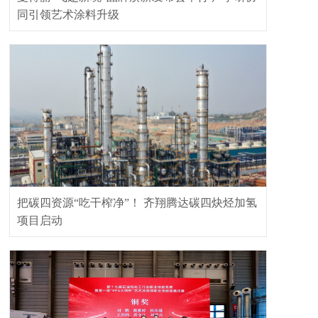
同引领艺术涂料升级
把碳四资源“吃干榨净”！ 齐翔腾达碳四炔烃加氢
项目启动