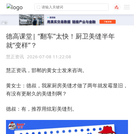
德高课堂| “翻车”太快！厨卫美缝半年
就“变样”？
慧正资讯
2026-07-08 11:22:08
慧正资讯，邯郸的黄女士发来咨询。
黄女士：德叔，我家厨房美缝才做了两年就发霉显旧，
有没有更耐久的美缝剂啊？
德叔：有，推荐用炫彩美缝剂。