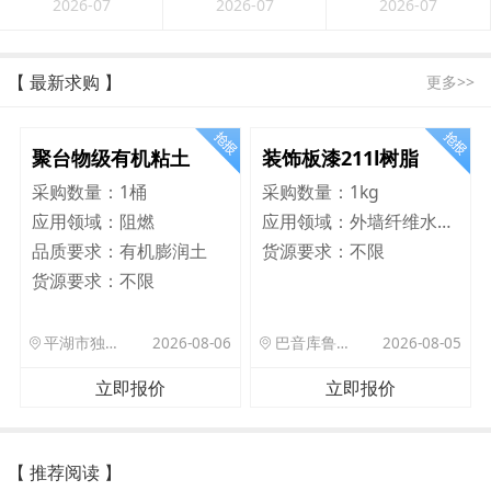
2026-07
2026-07
2026-07
【 最新求购 】
更多>>
聚台物级有机粘土
装饰板漆211l树脂
采购数量：
1桶
采购数量：
1kg
应用领域：
阻燃
应用领域：
外墙纤维水泥板
品质要求：
有机膨润土
货源要求：
不限
货源要求：
不限
平湖市独山港镇集港路 589 号
2026-08-06
巴音库鲁提镇,托帕口岸六号库房
2026-08-05
立即报价
立即报价
【 推荐阅读 】