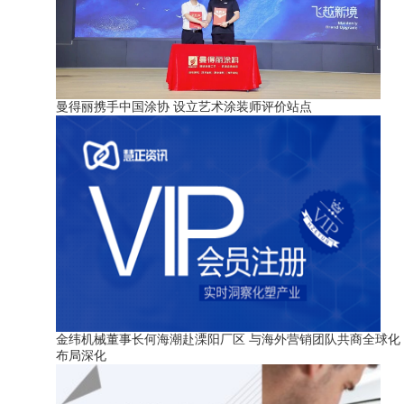
曼得丽携手中国涂协 设立艺术涂装师评价站点
金纬机械董事长何海潮赴溧阳厂区 与海外营销团队共商全球化
布局深化