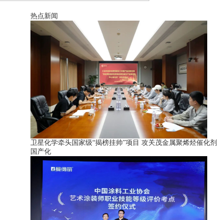
热点新闻
卫星化学牵头国家级“揭榜挂帅”项目 攻关茂金属聚烯烃催化剂
国产化