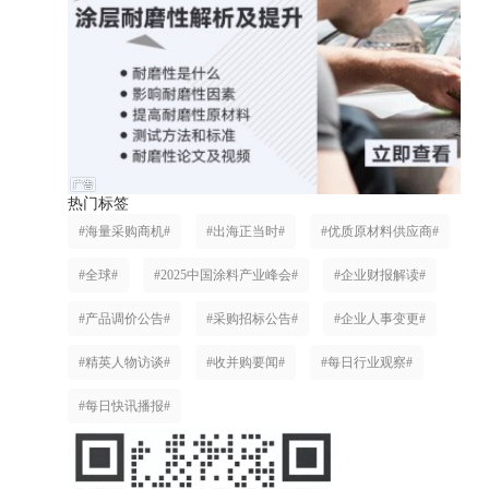
热门标签
#海量采购商机#
#出海正当时#
#优质原材料供应商#
#全球#
#2025中国涂料产业峰会#
#企业财报解读#
#产品调价公告#
#采购招标公告#
#企业人事变更#
#精英人物访谈#
#收并购要闻#
#每日行业观察#
#每日快讯播报#