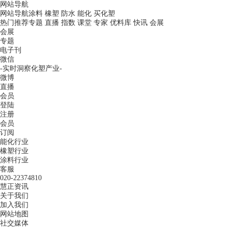
网站导航
网站导航
涂料
橡塑
防水
能化
买化塑
热门推荐
专题
直播
指数
课堂
专家
优料库
快讯
会展
会展
专题
电子刊
微信
-实时洞察化塑产业-
微博
直播
会员
登陆
注册
会员
订阅
能化行业
橡塑行业
涂料行业
客服
020-22374810
慧正资讯
关于我们
加入我们
网站地图
社交媒体