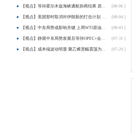
【视点】等待霍尔木兹海峡通航协商结果 原油震荡收低
[08-06 ]
【视点】美国暂时取消对伊朗新的打击计划 原油大跌
[08-04 ]
【视点】中东局势成影响关键 上周WTI原油下跌超5%
[08-03 ]
【视点】静观中东局势发展且等待OPEC+会议结果 油价震荡回调
[07-31 ]
【视点】成本端波动明显 聚乙烯宽幅震荡为主（7月29日）
[07-29 ]