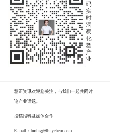
码
实
时
洞
察
化
塑
产
业
慧正资讯欢迎您关注，与我们一起共同讨
论产业话题。
投稿报料及媒体合作
E-mail：luning@ibuychem.com