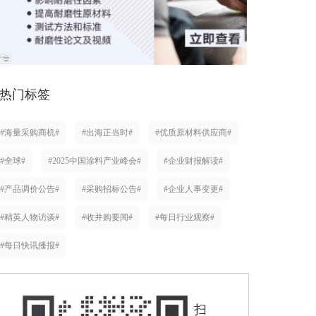
热门标签
#海量采购商机#
#出海正当时#
#优质原材料供应商#
#全球#
#2025中国涂料产业峰会#
#企业财报解读#
#产品调价公告#
#采购招标公告#
#企业人事变更#
#精英人物访谈#
#收并购要闻#
#每日行业观察#
#每日快讯播报#
扫