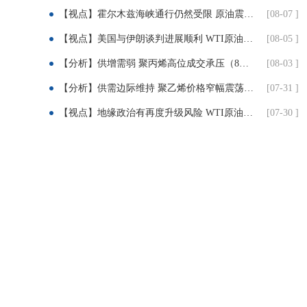
【视点】霍尔木兹海峡通行仍然受限 原油震荡收高
[08-07 ]
享：
【视点】美国与伊朗谈判进展顺利 WTI原油收跌近5%
[08-05 ]
【分析】供增需弱 聚丙烯高位成交承压（8月3日-7日）
[08-03 ]
【分析】供需边际维持 聚乙烯价格窄幅震荡（7月31日）
[07-31 ]
【视点】地缘政治有再度升级风险 WTI原油大涨近7%
[07-30 ]