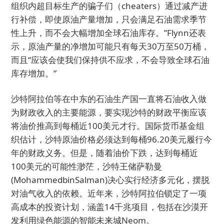
组织内超目标生产的骗子们（cheaters）通过减产进
行补偿，即使原油产量增加，只会满足石油需求季节
性上升，而不会大幅增加全球石油库存。”Flynn还表
示，原油产量的净增加可能只有每天30万至50万桶，
而且“应该会使我们保持供不应求，不会导致全球石油
库存增加。”
沙特阿拉伯等在中东的石油生产国一直将石油收入做
为财政收入的主要能源，要实现沙特的财政平衡应该
将油价推高到每桶近100美元才行。国际货币基金组
织估计，沙特原油价格必须达到每桶96.20美元履行今
年的财政义务。但是，随着油价下跌，达到每桶近
100美元的可能性渺茫，沙特王储萨勒曼
(MohammedbinSalman)决心实行经济多元化，摆脱
对油气收入的依赖。近年来，沙特阿拉伯锁定了一项
高成本的投资计划，涵盖14千兆项目，包括在沙漠开
发利用绿色能源的智能未来城Neom。