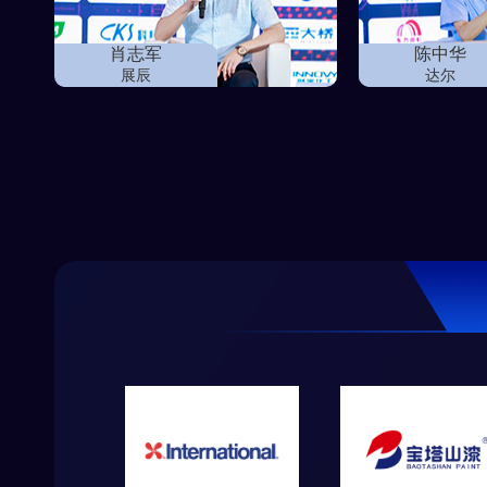
肖志军
陈中华
展辰
达尔