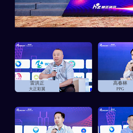
雷洪正
高春林
大正彩翼
PPG