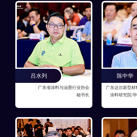
周圣森
肖志军
业协会
成都涂料行业协会
展辰集团战
誉会长
副秘书长