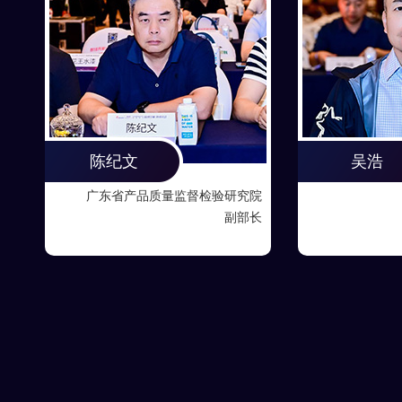
项兴浩
张志祥
限公司
广东意库马互联科技有限公司
深
董事长
董事长