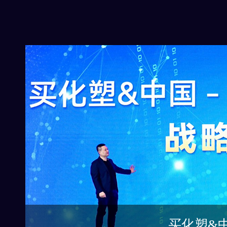
买化塑&中国涂